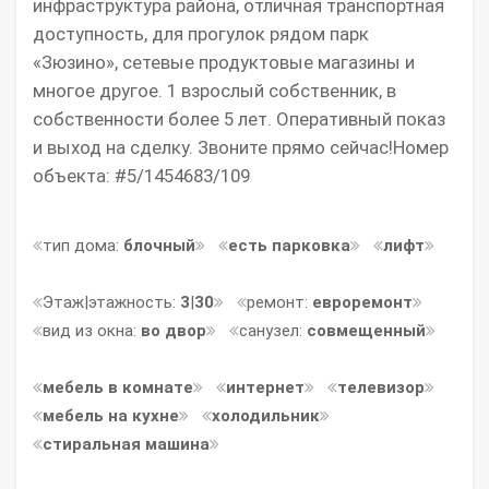
инфраструктура района, отличная транспортная
доступность, для прогулок рядом парк
«Зюзино», сетевые продуктовые магазины и
многое другое. 1 взрослый собственник, в
собственности более 5 лет. Оперативный показ
и выход на сделку. Звоните прямо сейчaс!Номер
объекта: #5/1454683/109
тип дома:
блочный
есть парковка
лифт
Этаж|этажность:
3
|
30
ремонт:
евроремонт
вид из окна:
во двор
санузел:
совмещенный
мебель в комнате
интернет
телевизор
мебель на кухне
холодильник
стиральная машина