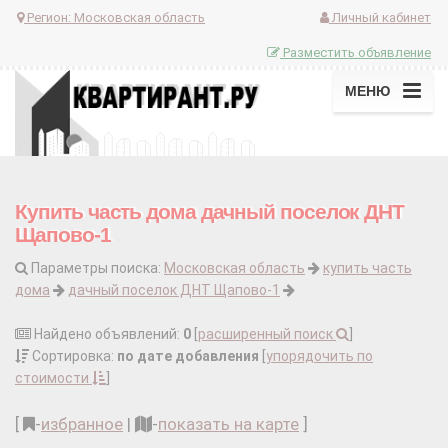
Регион:
Московская область
Личный кабинет
Разместить объявление
МЕНЮ
Купить часть дома дачный поселок ДНТ
Щапово-1
Параметры поиска:
Московская область
купить часть
дома
дачный поселок ДНТ Щапово-1
Найдено объявлений:
0
[
расширенный поиск
]
Сортировка:
по дате добавления
[
упорядочить по
стоимости
]
[
-
избранное
|
-
показать на карте
]