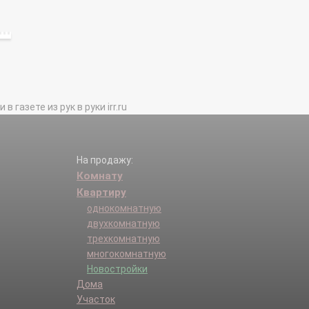
газете из рук в руки irr.ru
На продажу:
Комнату
Квартиру
однокомнатную
двухкомнатную
трехкомнатную
многокомнатную
Новостройки
Дома
Участок