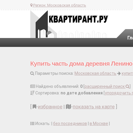
Регион:
Московская область
Гл
Купить часть дома деревня Ленино
Параметры поиска:
Московская область
купит
Найдено объявлений:
0
[
расширенный поиск
]
Сортировка:
по дате добавления
[
упорядочить 
[
-
избранное
|
-
показать на карте
]
Искать: |
без посредников
|
в Москве
|