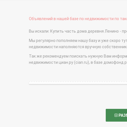
Объявлений в нашей базе по недвижимости по тако
Вы искали: Купить часть дома деревня Ленино -
Мы регулярно пополняем нашу базу и уже скоро ту
недвижимости наполняются вручную собственникам
Так же рекомендуем поискать нужную Вам информаци
недвижимости циан.ру (cian.ru), в базе домофонд.ру (
РАЗ