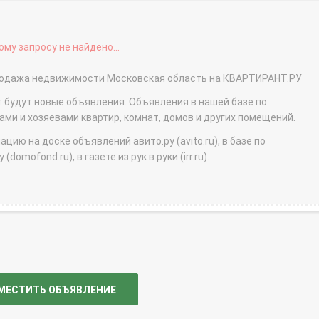
му запросу не найдено...
 продажа недвижимости Московская область на КВАРТИРАНТ.РУ
т будут новые объявления. Объявления в нашей базе по
и и хозяевами квартир, комнат, домов и других помещений.
ю на доске объявлений авито.ру (avito.ru), в базе по
domofond.ru), в газете из рук в руки (irr.ru).
МЕСТИТЬ ОБЪЯВЛЕНИЕ