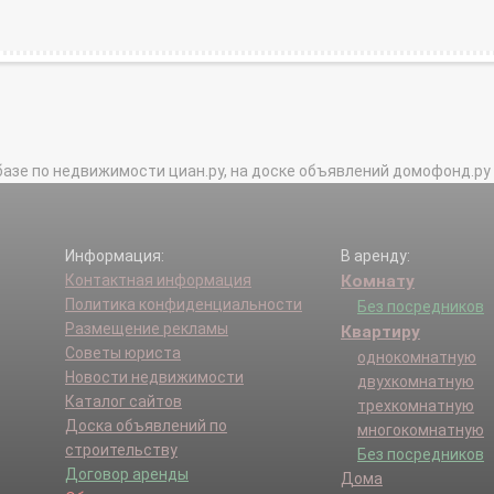
базе по недвижимости циан.ру, на доске объявлений домофонд.ру и в 
Информация:
В аренду:
Контактная информация
Комнату
Политика конфиденциальности
Без посредников
Размещение рекламы
Квартиру
Советы юриста
однокомнатную
Новости недвижимости
двухкомнатную
Каталог сайтов
трехкомнатную
Доска объявлений по
многокомнатную
строительству
Без посредников
Договор аренды
Дома