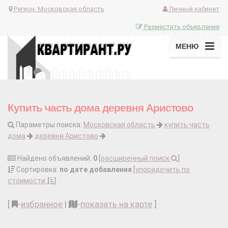
Регион:
Московская область
Личный кабинет
Разместить объявление
МЕНЮ
Купить часть дома деревня Аристово
Параметры поиска:
Московская область
купить часть
дома
деревня Аристово
Найдено объявлений:
0
[
расширенный поиск
]
Сортировка:
по дате добавления
[
упорядочить по
стоимости
]
[
-
избранное
|
-
показать на карте
]