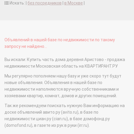
Искать: |
без посредников
|
в Москве
|
Объявлений в нашей базе по недвижимости по такому
запросу не найдено...
Вы искали: Купить часть дома деревня Аристово - продажа
недвижимости Московская область на КВАРТИРАНТ.РУ
Мы регулярно пополняем нашу базу и уже скоро тут будут
новые объявления. Объявления в нашей базе по
недвижимости наполняются вручную собственниками и
хозяевами квартир, комнат, домов и других помещений.
Так же рекомендуем поискать нужную Вам информацию на
доске объявлений авито.ру (avito.ru), в базе по
недвижимости циан.ру (cian.ru), в базе домофонд.ру
(domofond.ru), в газете из рук в руки (irr.ru).