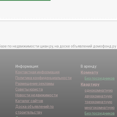
базе по недвижимости циан.ру, на доске объявлений домофонд.ру и в 
Информация:
В аренду:
Контактная информация
Комнату
Политика конфиденциальности
Без посредников
Размещение рекламы
Квартиру
Советы юриста
однокомнатную
Новости недвижимости
двухкомнатную
Каталог сайтов
трехкомнатную
Доска объявлений по
многокомнатную
строительству
Без посредников