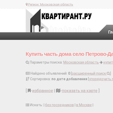
Регион:
Московская область
Гл
Купить часть дома село Петрово-Д
Параметры поиска:
Московская область
купит
Найдено объявлений:
0
[
расширенный поиск
]
Сортировка:
по дате добавления
[
упорядочить 
[
-
избранное
|
-
показать на карте
]
Искать: |
без посредников
|
в Москве
|