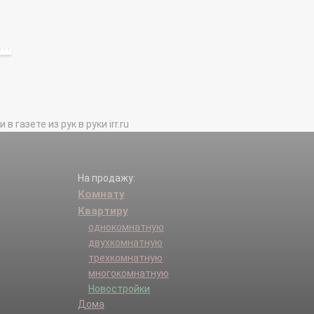
газете из рук в руки irr.ru
На продажу:
Комнату
Квартиру
однокомнатную
двухкомнатную
трехкомнатную
многокомнатную
Новостройки
Дома