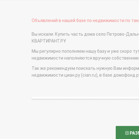
Объявлений в нашей базе по недвижимости по тако
Вы искали: Купить часть дома село Петрово-Даль
КВАРТИРАНТ.РУ
Мы регулярно пополняем нашу базу и уже скоро ту
недвижимости наполняются вручную собственникам
Так же рекомендуем поискать нужную Вам информаци
недвижимости циан.ру (cian.ru), в базе домофонд.ру (
РАЗ