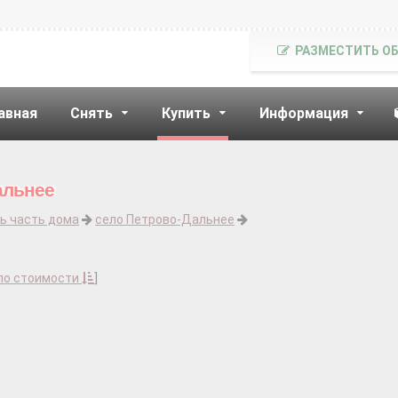
РАЗМЕСТИТЬ О
авная
Снять
Купить
Информация
альнее
ь часть дома
село Петрово-Дальнее
по стоимости
]