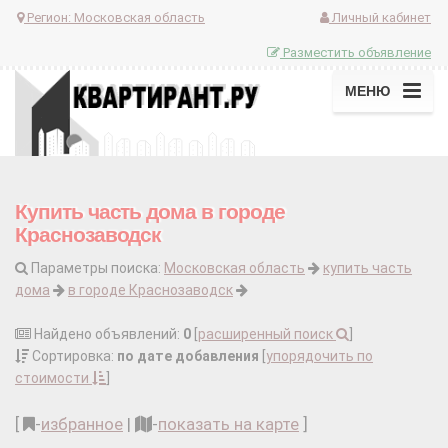
Регион:
Московская область
Личный кабинет
Разместить объявление
МЕНЮ
Купить часть дома в городе
Краснозаводск
Параметры поиска:
Московская область
купить часть
дома
в городе Краснозаводск
Найдено объявлений:
0
[
расширенный поиск
]
Сортировка:
по дате добавления
[
упорядочить по
стоимости
]
[
-
избранное
|
-
показать на карте
]