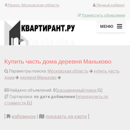
Регион:
Московская область
Личный кабинет
Разместить объявление
МЕНЮ
Купить часть дома деревня Маньково
Параметры поиска:
Московская область
купить часть
дома
деревня Маньково
Найдено объявлений:
0
[
расширенный поиск
]
Сортировка:
по дате добавления
[
упорядочить по
стоимости
]
[
-
избранное
|
-
показать на карте
]