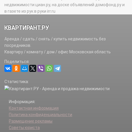
недвижимости циан.ру, на доске объявлений домофонд.ру и
в газете из рук в руки irr.ru
КВАРТИРАНТ.РУ
Аренда / сдать / снять / купить недвижимость без
посредников.
Квартиру / комнату / дом / офис Московская область
Поделиться:
Статистика:
Информация:
Контактная информация
Политика конфиденциальности
Размещение рекламы
Советы юриста