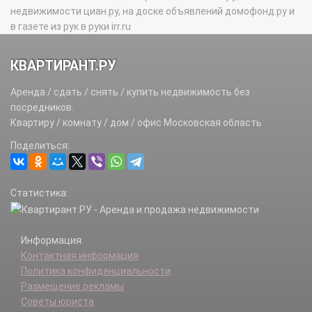
недвижимости циан.ру, на доске объявлений домофонд.ру и
в газете из рук в руки irr.ru
КВАРТИРАНТ.РУ
Аренда / сдать / снять / купить недвижимость без
посредников.
Квартиру / комнату / дом / офис Московская область
Поделиться:
Статистика:
Информация:
Контактная информация
Политика конфиденциальности
Размещение рекламы
Советы юриста