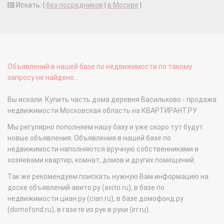
Искать: |
без посредников
|
в Москве
|
Объявлений в нашей базе по недвижимости по такому
запросу не найдено...
Вы искали: Купить часть дома деревня Васильково - продажа
недвижимости Московская область на КВАРТИРАНТ.РУ
Мы регулярно пополняем нашу базу и уже скоро тут будут
новые объявления. Объявления в нашей базе по
недвижимости наполняются вручную собственниками и
хозяевами квартир, комнат, домов и других помещений.
Так же рекомендуем поискать нужную Вам информацию на
доске объявлений авито.ру (avito.ru), в базе по
недвижимости циан.ру (cian.ru), в базе домофонд.ру
(domofond.ru), в газете из рук в руки (irr.ru).