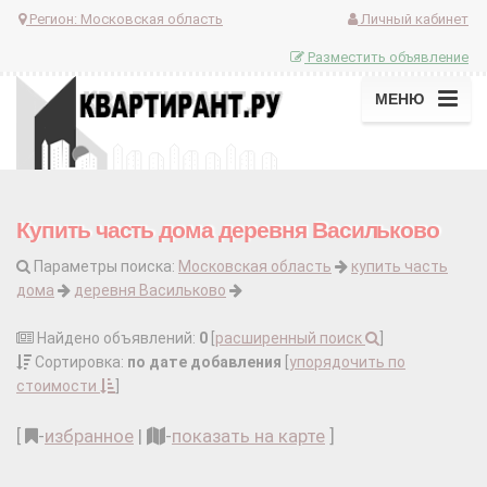
Регион:
Московская область
Личный кабинет
Разместить объявление
МЕНЮ
Купить часть дома деревня Васильково
Параметры поиска:
Московская область
купить часть
дома
деревня Васильково
Найдено объявлений:
0
[
расширенный поиск
]
Сортировка:
по дате добавления
[
упорядочить по
стоимости
]
[
-
избранное
|
-
показать на карте
]