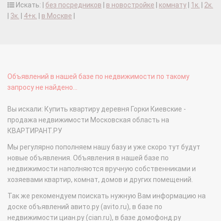
Искать: |
без посредников
|
в новостройке
|
комнату
|
1к.
|
2к.
|
3к.
|
4+к.
|
в Москве
|
Объявлений в нашей базе по недвижимости по такому
запросу не найдено...
Вы искали: Купить квартиру деревня Горки Киевские -
продажа недвижимости Московская область на
КВАРТИРАНТ.РУ
Мы регулярно пополняем нашу базу и уже скоро тут будут
новые объявления. Объявления в нашей базе по
недвижимости наполняются вручную собственниками и
хозяевами квартир, комнат, домов и других помещений.
Так же рекомендуем поискать нужную Вам информацию на
доске объявлений авито.ру (avito.ru), в базе по
недвижимости циан.ру (cian.ru), в базе домофонд.ру