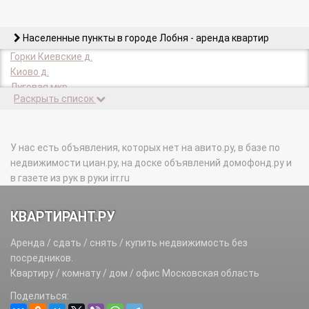
Населенные пункты в городе Лобня - аренда квартир
Горки Киевские д.
Киово д.
Луговая мкр.
Раскрыть список
Нестериха д.
У нас есть объявления, которых нет на авито.ру, в базе по
недвижимости циан.ру, на доске объявлений домофонд.ру и
в газете из рук в руки irr.ru
КВАРТИРАНТ.РУ
Аренда / сдать / снять / купить недвижимость без
посредников.
Квартиру / комнату / дом / офис Московская область
Поделиться: