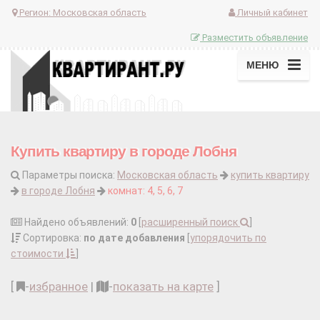
Регион:
Московская область
Личный кабинет
Разместить объявление
МЕНЮ
Купить квартиру в городе Лобня
Параметры поиска:
Московская область
купить квартиру
в городе Лобня
комнат: 4, 5, 6, 7
Найдено объявлений:
0
[
расширенный поиск
]
Сортировка:
по дате добавления
[
упорядочить по
стоимости
]
[
-
избранное
|
-
показать на карте
]