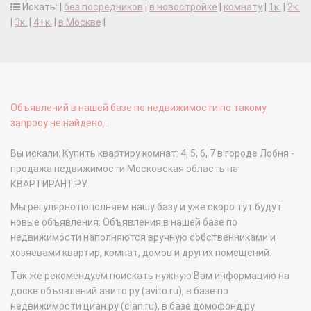
Искать: |
без посредников
|
в новостройке
|
комнату
|
1к.
|
2к.
|
3к.
|
4+к.
|
в Москве
|
Объявлений в нашей базе по недвижимости по такому
запросу не найдено...
Вы искали: Купить квартиру комнат: 4, 5, 6, 7 в городе Лобня -
продажа недвижимости Московская область на
КВАРТИРАНТ.РУ
Мы регулярно пополняем нашу базу и уже скоро тут будут
новые объявления. Объявления в нашей базе по
недвижимости наполняются вручную собственниками и
хозяевами квартир, комнат, домов и других помещений.
Так же рекомендуем поискать нужную Вам информацию на
доске объявлений авито.ру (avito.ru), в базе по
недвижимости циан.ру (cian.ru), в базе домофонд.ру