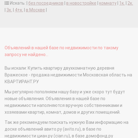
Искать: |
без посредников
|
в новостройке
|
комнату
|
1к.
|
2к.
|
3к.
|
4+к.
|
в Москве
|
Объявлений в нашей базе по недвижимости по такому
запросу не найдено...
Вы искали: Купить квартиру двухкомнатную деревня
Вражеское - продажа недвижимости Московская область на
КВАРТИРАНТ.РУ
Мы регулярно пополняем нашу базу и уже скоро тут будут
новые объявления. Объявления в нашей базе по
недвижимости наполняются вручную собственниками и
хозяевами квартир, комнат, домов и других помещений.
Так же рекомендуем поискать нужную Вам информацию на
доске объявлений авито.ру (avito.ru), в базе по
недвижимости циан.ру (cian.ru), в базе домофонд.ру