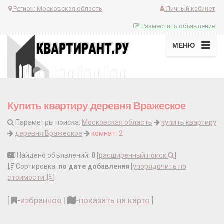
Регион:
Московская область
Личный кабинет
Разместить объявление
МЕНЮ
Купить квартиру деревня Вражеское
Параметры поиска:
Московская область
купить квартиру
деревня Вражеское
комнат: 2
Найдено объявлений:
0
[
расширенный поиск
]
Сортировка:
по дате добавления
[
упорядочить по
стоимости
]
[
-
избранное
|
-
показать на карте
]