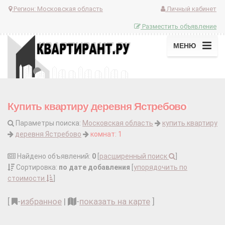
Регион:
Московская область
Личный кабинет
Разместить объявление
МЕНЮ
Купить квартиру деревня Ястребово
Параметры поиска:
Московская область
купить квартиру
деревня Ястребово
комнат: 1
Найдено объявлений:
0
[
расширенный поиск
]
Сортировка:
по дате добавления
[
упорядочить по
стоимости
]
[
-
избранное
|
-
показать на карте
]