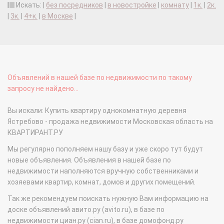
Искать: |
без посредников
|
в новостройке
|
комнату
|
1к.
|
2к.
|
3к.
|
4+к.
|
в Москве
|
Объявлений в нашей базе по недвижимости по такому
запросу не найдено...
Вы искали: Купить квартиру однокомнатную деревня
Ястребово - продажа недвижимости Московская область на
КВАРТИРАНТ.РУ
Мы регулярно пополняем нашу базу и уже скоро тут будут
новые объявления. Объявления в нашей базе по
недвижимости наполняются вручную собственниками и
хозяевами квартир, комнат, домов и других помещений.
Так же рекомендуем поискать нужную Вам информацию на
доске объявлений авито.ру (avito.ru), в базе по
недвижимости циан.ру (cian.ru), в базе домофонд.ру