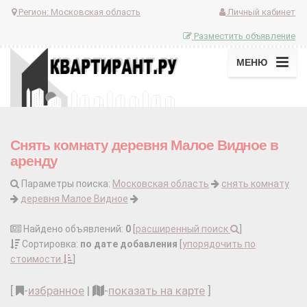
Регион:
Московская область
Личный кабинет
Разместить объявление
МЕНЮ
Снять комнату деревня Малое Видное в
аренду
Параметры поиска:
Московская область
снять комнату
деревня Малое Видное
Найдено объявлений:
0
[
расширенный поиск
]
Сортировка:
по дате добавления
[
упорядочить по
стоимости
]
[
-
избранное
|
-
показать на карте
]