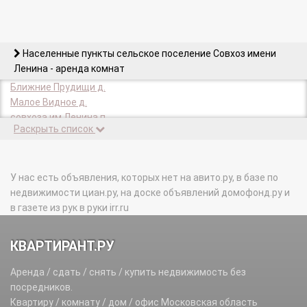
Населенные пункты сельское поселение Совхоз имени
Ленина - аренда комнат
Ближние Прудищи д.
Малое Видное д.
совхоза им Ленина п.
Раскрыть список
У нас есть объявления, которых нет на авито.ру, в базе по
недвижимости циан.ру, на доске объявлений домофонд.ру и
в газете из рук в руки irr.ru
КВАРТИРАНТ.РУ
Аренда / сдать / снять / купить недвижимость без
посредников.
Квартиру / комнату / дом / офис Московская область