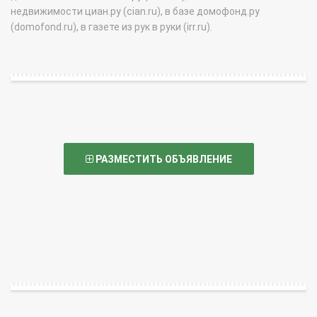
недвижимости циан.ру (cian.ru), в базе домофонд.ру
(domofond.ru), в газете из рук в руки (irr.ru).
РАЗМЕСТИТЬ ОБЪЯВЛЕНИЕ