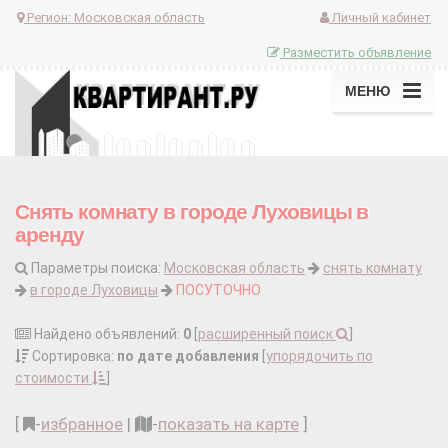
Регион:
Московская область
Личный кабинет
Разместить объявление
МЕНЮ
Снять комнату в городе Луховицы в
аренду
Параметры поиска:
Московская область
снять комнату
в городе Луховицы
ПОСУТОЧНО
Найдено объявлений:
0
[
расширенный поиск
]
Сортировка:
по дате добавления
[
упорядочить по
стоимости
]
[
-
избранное
|
-
показать на карте
]