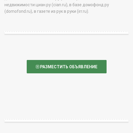
недвижимости циан.ру (cian.ru), в базе домофонд.ру
(domofond.ru), в газете из рук в руки (irr.ru).
РАЗМЕСТИТЬ ОБЪЯВЛЕНИЕ