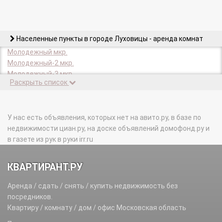
Населенные пункты в городе Луховицы - аренда комнат
Молодежный мкр.
Молодежный-2 мкр.
Молодежный-3 мкр.
Раскрыть список
Октябрьский мкр.
Станции Черная п.
У нас есть объявления, которых нет на авито.ру, в базе по
недвижимости циан.ру, на доске объявлений домофонд.ру и
в газете из рук в руки irr.ru
КВАРТИРАНТ.РУ
Аренда / сдать / снять / купить недвижимость без
посредников.
Квартиру / комнату / дом / офис Московская область