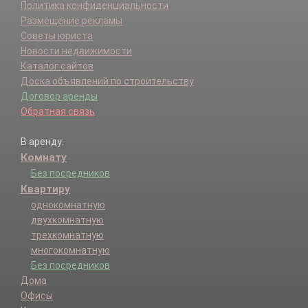
Политика конфиденциальности
Размещение рекламы
Советы юриста
Новости недвижимости
Каталог сайтов
Доска объявлений по строительству
Договор аренды
Обратная связь
В аренду:
Комнату
Без посредников
Квартиру
однокомнатную
двухкомнатную
трехкомнатную
многокомнатную
Без посредников
Дома
Офисы