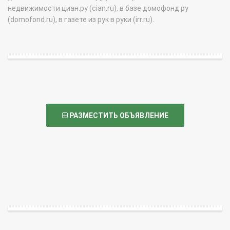
недвижимости циан.ру (cian.ru), в базе домофонд.ру
(domofond.ru), в газете из рук в руки (irr.ru).
РАЗМЕСТИТЬ ОБЪЯВЛЕНИЕ