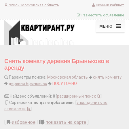
Регион:
Московская область
Личный кабинет
Разместить объявление
МЕНЮ
Снять комнату деревня Брыньково в
аренду
Параметры поиска:
Московская область
снять комнату
деревня Брыньково
ПОСУТОЧНО
Найдено объявлений:
0
[
расширенный поиск
]
Сортировка:
по дате добавления
[
упорядочить по
стоимости
]
[
-
избранное
|
-
показать на карте
]