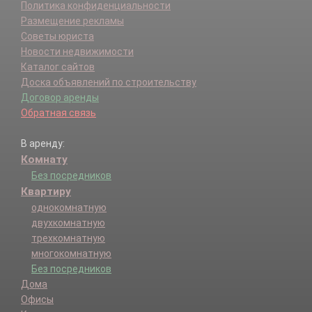
Политика конфиденциальности
Размещение рекламы
Советы юриста
Новости недвижимости
Каталог сайтов
Доска объявлений по строительству
Договор аренды
Обратная связь
В аренду:
Комнату
Без посредников
Квартиру
однокомнатную
двухкомнатную
трехкомнатную
многокомнатную
Без посредников
Дома
Офисы