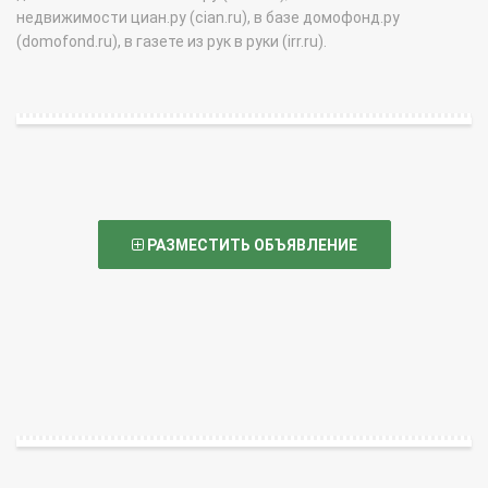
недвижимости циан.ру (cian.ru), в базе домофонд.ру
(domofond.ru), в газете из рук в руки (irr.ru).
РАЗМЕСТИТЬ ОБЪЯВЛЕНИЕ