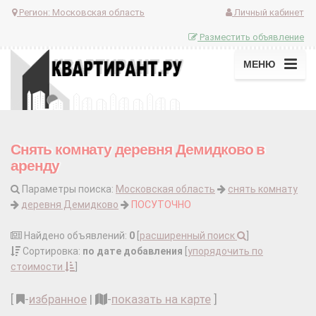
Регион:
Московская область
Личный кабинет
Разместить объявление
МЕНЮ
Снять комнату деревня Демидково в
аренду
Параметры поиска:
Московская область
снять комнату
деревня Демидково
ПОСУТОЧНО
Найдено объявлений:
0
[
расширенный поиск
]
Сортировка:
по дате добавления
[
упорядочить по
стоимости
]
[
-
избранное
|
-
показать на карте
]