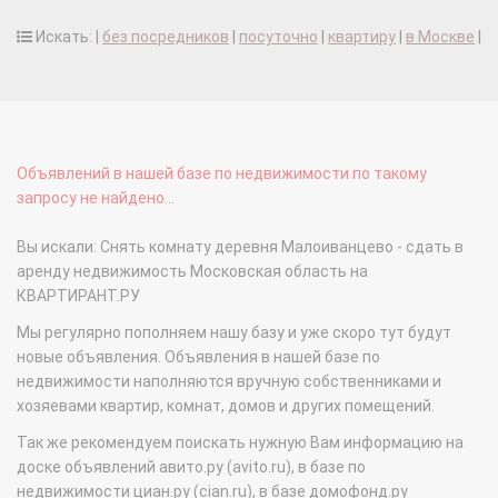
Искать: |
без посредников
|
посуточно
|
квартиру
|
в Москве
|
Объявлений в нашей базе по недвижимости по такому
запросу не найдено...
Вы искали: Снять комнату деревня Малоиванцево - сдать в
аренду недвижимость Московская область на
КВАРТИРАНТ.РУ
Мы регулярно пополняем нашу базу и уже скоро тут будут
новые объявления. Объявления в нашей базе по
недвижимости наполняются вручную собственниками и
хозяевами квартир, комнат, домов и других помещений.
Так же рекомендуем поискать нужную Вам информацию на
доске объявлений авито.ру (avito.ru), в базе по
недвижимости циан.ру (cian.ru), в базе домофонд.ру