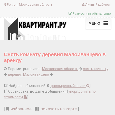
Регион:
Московская область
Личный кабинет
Разместить объявление
МЕНЮ
Снять комнату деревня Малоиванцево в
аренду
Параметры поиска:
Московская область
снять комнату
деревня Малоиванцево
Найдено объявлений:
0
[
расширенный поиск
]
Сортировка:
по дате добавления
[
упорядочить по
стоимости
]
[
-
избранное
|
-
показать на карте
]