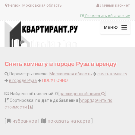
Регион:
Московская область
Личный кабинет
Разместить объявление
МЕНЮ
Снять комнату в городе Руза в аренду
Параметры поиска:
Московская область
снять комнату
в городе Руза
ПОСУТОЧНО
Найдено объявлений:
0
[
расширенный поиск
]
Сортировка:
по дате добавления
[
упорядочить по
стоимости
]
[
-
избранное
|
-
показать на карте
]