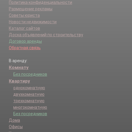
Политика конфиденциальности
Размещение рекламы
Советы юриста
Новости недвижимости
Каталог сайтов
Доска объявлений по строительству
Договор аренды
Обратная связь
В аренду:
Комнату
Без посредников
Квартиру
однокомнатную
двухкомнатную
трехкомнатную
многокомнатную
Без посредников
Дома
Офисы