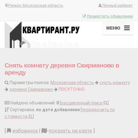
Регион:
Московская область
Личный кабинет
Разместить объявление
МЕНЮ
Снять комнату деревня Скирманово в
аренду
Параметры поиска:
Московская область
снять комнату
деревня Скирманово
ПОСУТОЧНО
Найдено объявлений:
0
[
расширенный поиск
]
Сортировка:
по дате добавления
[
упорядочить по
стоимости
]
[
-
избранное
|
-
показать на карте
]