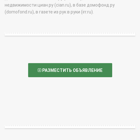
недвижимости циан.ру (cian.ru), в базе домофонд.ру
(domofond.ru), в газете из рук в руки (irr.ru).
РАЗМЕСТИТЬ ОБЪЯВЛЕНИЕ