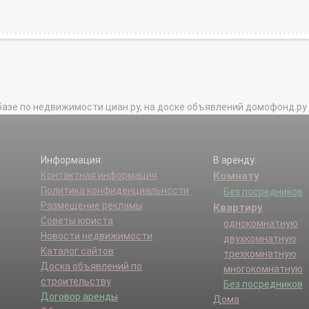
базе по недвижимости циан.ру, на доске объявлений домофонд.ру и в 
Информация:
В аренду:
Контактная информация
Комнату
Политика конфиденциальности
Без посредников
Размещение рекламы
Квартиру
Советы юриста
однокомнатную
Новости недвижимости
двухкомнатную
Каталог сайтов
трехкомнатную
Доска объявлений по
многокомнатную
строительству
Без посредников
Договор аренды
Дома