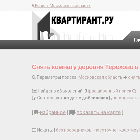
Регион:
Московская область
Гл
Снять комнату деревня Терехово в
Параметры поиска:
Московская область
снят
Найдено объявлений:
0
[
расширенный поиск
]
Сортировка:
по дате добавления
[
упорядочить 
[
-
избранное
|
-
показать на карте
]
Искать: |
без посредников
|
посуточно
|
квартиру