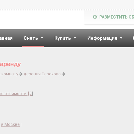
РАЗМЕСТИТЬ О
авная
Снять
Купить
Информация
 аренду
ь комнату
деревня Терехово
по стоимости
]
|
в Москве
|