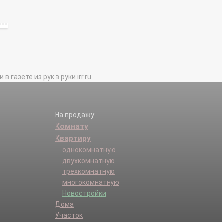
газете из рук в руки irr.ru
На продажу:
Комнату
Квартиру
однокомнатную
двухкомнатную
трехкомнатную
многокомнатную
Новостройки
Дома
Участок