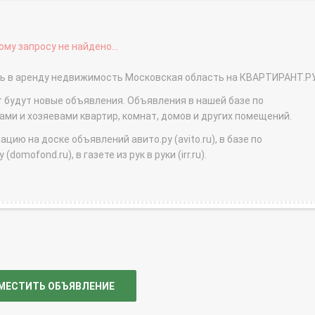
му запросу не найдено...
ать в аренду недвижимость Московская область на КВАРТИРАНТ.Р
т будут новые объявления. Объявления в нашей базе по
и и хозяевами квартир, комнат, домов и других помещений.
ю на доске объявлений авито.ру (avito.ru), в базе по
domofond.ru), в газете из рук в руки (irr.ru).
МЕСТИТЬ ОБЪЯВЛЕНИЕ