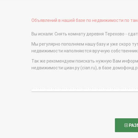
Объявлений в нашей базе по недвижимости по тако
Вы искали: Снять комнату деревня Терехово - сд
Мы регулярно пополняем нашу базу и уже скоро ту
недвижимости наполняются вручную собственникам
Так же рекомендуем поискать нужную Вам информаци
недвижимости циан.ру (cian.ru), в базе домофонд.ру (
РАЗ