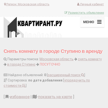
Регион:
Московская область
Личный кабинет
Разместить объявление
МЕНЮ
Снять комнату в городе Ступино в аренду
Параметры поиска:
Московская область
снять комнату
в городе Ступино
ПОСУТОЧНО
Найдено объявлений:
0
[
расширенный поиск
]
Сортировка:
по дате добавления
[
упорядочить по
стоимости
]
[
-
избранное
|
-
показать на карте
]