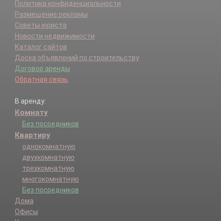
Политика конфиденциальности
Размещение рекламы
Советы юриста
Новости недвижимости
Каталог сайтов
Доска объявлений по строительству
Договор аренды
Обратная связь
В аренду:
Комнату
Без посредников
Квартиру
однокомнатную
двухкомнатную
трехкомнатную
многокомнатную
Без посредников
Дома
Офисы