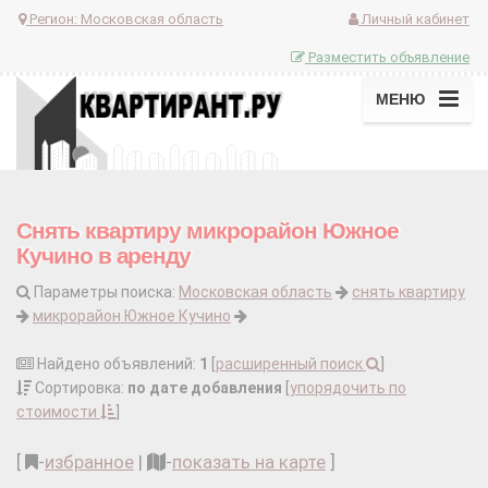
Регион:
Московская область
Личный кабинет
Разместить объявление
МЕНЮ
Снять квартиру микрорайон Южное
Кучино в аренду
Параметры поиска:
Московская область
снять квартиру
микрорайон Южное Кучино
Найдено объявлений:
1
[
расширенный поиск
]
Сортировка:
по дате добавления
[
упорядочить по
стоимости
]
[
-
избранное
|
-
показать на карте
]