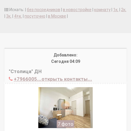
Искать: |
без посредников
|
в новостройке
|
комнату
|
1к.
|
2к.
|
3к.
|
4+к.
|
посуточно
|
в Москве
|
Добавлено:
Сегодня 04:09
"Столица" ДН
+7966005...открыть контакты...
7 фото