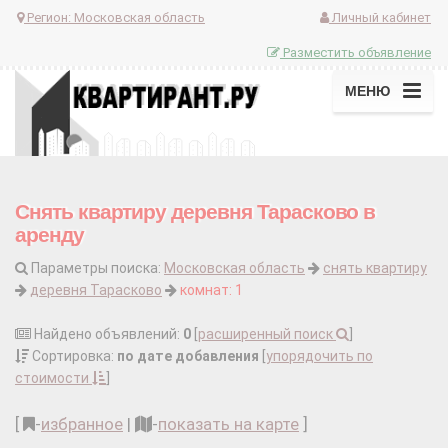
Регион:
Московская область
Личный кабинет
Разместить объявление
МЕНЮ
Снять квартиру деревня Тарасково в
аренду
Параметры поиска:
Московская область
снять квартиру
деревня Тарасково
комнат: 1
Найдено объявлений:
0
[
расширенный поиск
]
Сортировка:
по дате добавления
[
упорядочить по
стоимости
]
[
-
избранное
|
-
показать на карте
]