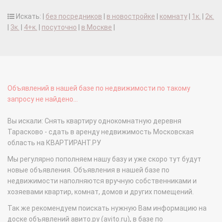
Искать: |
без посредников
|
в новостройке
|
комнату
|
1к.
|
2к.
|
3к.
|
4+к.
|
посуточно
|
в Москве
|
Объявлений в нашей базе по недвижимости по такому
запросу не найдено...
Вы искали: Снять квартиру однокомнатную деревня
Тарасково - сдать в аренду недвижимость Московская
область на КВАРТИРАНТ.РУ
Мы регулярно пополняем нашу базу и уже скоро тут будут
новые объявления. Объявления в нашей базе по
недвижимости наполняются вручную собственниками и
хозяевами квартир, комнат, домов и других помещений.
Так же рекомендуем поискать нужную Вам информацию на
доске объявлений авито.ру (avito.ru), в базе по