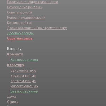
Политика конфиденциальности
Размещение рекламы
Советы юриста
Новости недвижимости
Каталог сайтов
Доска объявлений по строительству
Договор аренды
Обратная связь
В аренду:
Комнату
Без посредников
Квартиру
однокомнатную
двухкомнатную
трехкомнатную
многокомнатную
Без посредников
Дома
Офисы