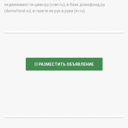
недвижимости циан.ру (cian.ru), в базе домофонд.ру
(domofond.ru), в газете из рук в руки (irr.ru).
РАЗМЕСТИТЬ ОБЪЯВЛЕНИЕ