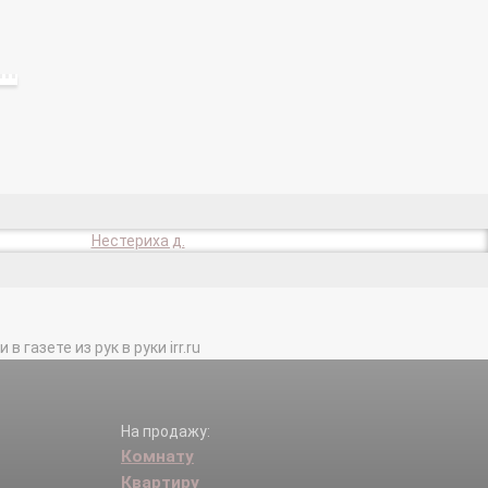
Нестериха д.
газете из рук в руки irr.ru
На продажу:
Комнату
Квартиру