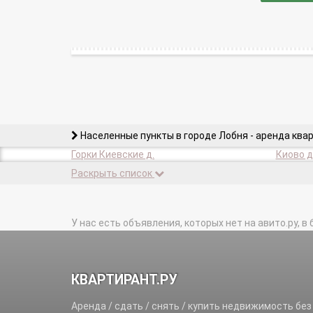
Населенные пункты в городе Лобня - аренда ква
Горки Киевские д.
Киово д
Раскрыть список
У нас есть объявления, которых нет на авито.ру, в 
КВАРТИРАНТ.РУ
Аренда / сдать / снять / купить недвижимость без