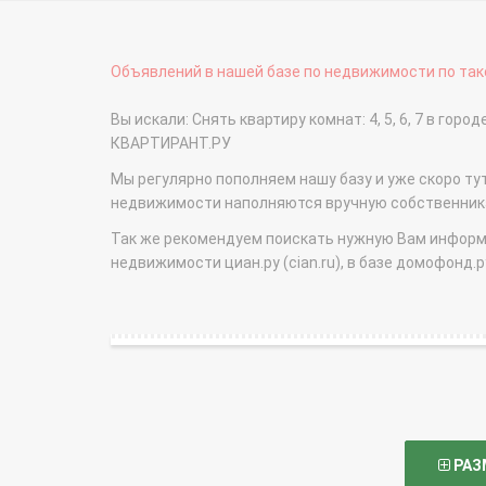
Объявлений в нашей базе по недвижимости по тако
Вы искали: Снять квартиру комнат: 4, 5, 6, 7 в го
КВАРТИРАНТ.РУ
Мы регулярно пополняем нашу базу и уже скоро ту
недвижимости наполняются вручную собственникам
Так же рекомендуем поискать нужную Вам информаци
недвижимости циан.ру (cian.ru), в базе домофонд.ру (
РАЗ