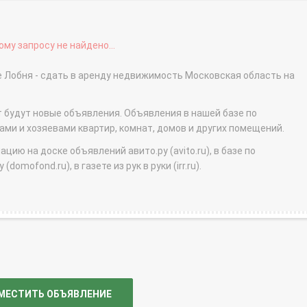
му запросу не найдено...
роде Лобня - сдать в аренду недвижимость Московская область на
т будут новые объявления. Объявления в нашей базе по
и и хозяевами квартир, комнат, домов и других помещений.
ю на доске объявлений авито.ру (avito.ru), в базе по
domofond.ru), в газете из рук в руки (irr.ru).
МЕСТИТЬ ОБЪЯВЛЕНИЕ