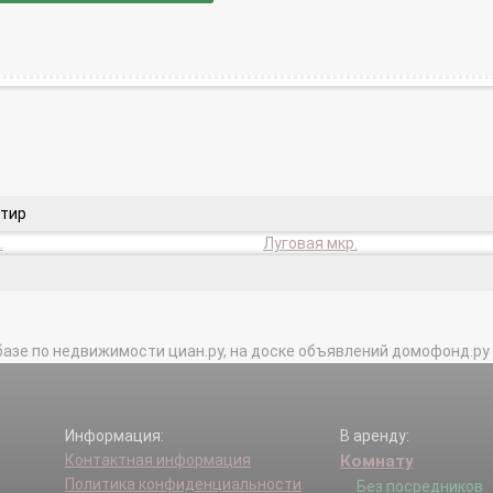
ртир
.
Луговая мкр.
базе по недвижимости циан.ру, на доске объявлений домофонд.ру и в 
Информация:
В аренду:
Контактная информация
Комнату
Политика конфиденциальности
Без посредников