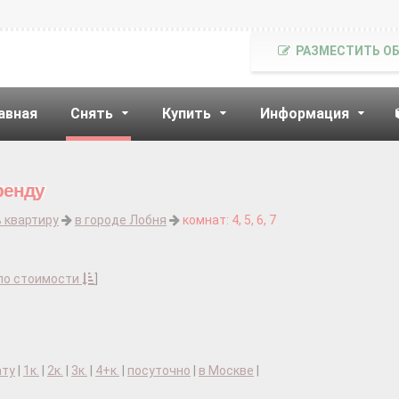
РАЗМЕСТИТЬ О
авная
Снять
Купить
Информация
ренду
 квартиру
в городе Лобня
комнат: 4, 5, 6, 7
по стоимости
]
ату
|
1к.
|
2к.
|
3к.
|
4+к.
|
посуточно
|
в Москве
|