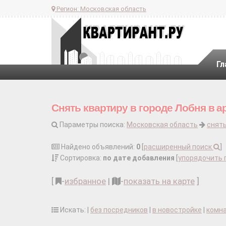
Регион:
Московская область
Гл
Снять квартиру в городе Лобня в а
Параметры поиска:
Московская область
снять
Найдено объявлений:
0
[
расширенный поиск
]
Сортировка:
по дате добавления
[
упорядочить 
[
-
избранное
|
-
показать на карте
]
Искать: |
без посредников
|
в новостройке
|
комн