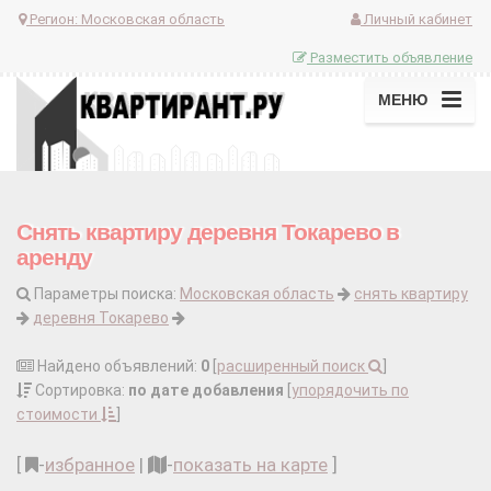
Регион:
Московская область
Личный кабинет
Разместить объявление
МЕНЮ
Снять квартиру деревня Токарево в
аренду
Параметры поиска:
Московская область
снять квартиру
деревня Токарево
Найдено объявлений:
0
[
расширенный поиск
]
Сортировка:
по дате добавления
[
упорядочить по
стоимости
]
[
-
избранное
|
-
показать на карте
]