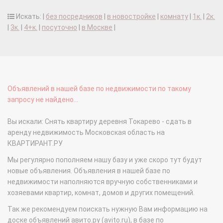
Искать: |
без посредников
|
в новостройке
|
комнату
|
1к.
|
2к.
|
3к.
|
4+к.
|
посуточно
|
в Москве
|
Объявлений в нашей базе по недвижимости по такому
запросу не найдено...
Вы искали: Снять квартиру деревня Токарево - сдать в
аренду недвижимость Московская область на
КВАРТИРАНТ.РУ
Мы регулярно пополняем нашу базу и уже скоро тут будут
новые объявления. Объявления в нашей базе по
недвижимости наполняются вручную собственниками и
хозяевами квартир, комнат, домов и других помещений.
Так же рекомендуем поискать нужную Вам информацию на
доске объявлений авито.ру (avito.ru), в базе по