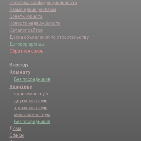
Политика конфиденциальности
Размещение рекламы
Советы юриста
Новости недвижимости
Каталог сайтов
Доска объявлений по строительству
Договор аренды
Обратная связь
В аренду:
Комнату
Без посредников
Квартиру
однокомнатную
двухкомнатную
трехкомнатную
многокомнатную
Без посредников
Дома
Офисы