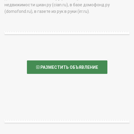
недвижимости циан.ру (cian.ru), в базе домофонд.ру
(domofond.ru), в газете из рук в руки (irr.ru).
РАЗМЕСТИТЬ ОБЪЯВЛЕНИЕ