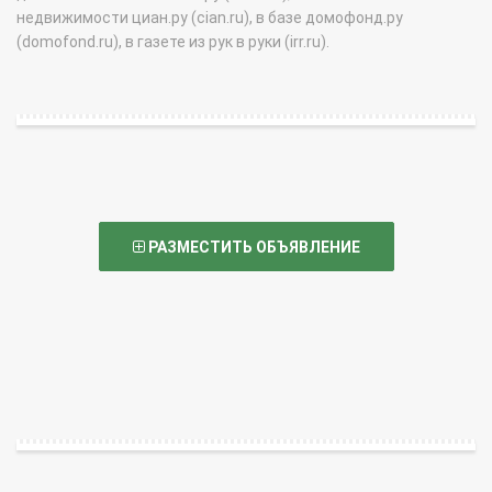
недвижимости циан.ру (cian.ru), в базе домофонд.ру
(domofond.ru), в газете из рук в руки (irr.ru).
РАЗМЕСТИТЬ ОБЪЯВЛЕНИЕ