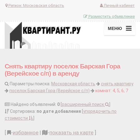
Регион:
Московская область
Личный кабинет
Разместить объявление
МЕНЮ
Снять квартиру поселок Барская Гора
(Верейское с/п) в аренду
Параметры поиска:
Московская область
снять квартиру
поселок Барская Гора (Верейское с/п)
комнат: 4, 5, 6, 7
Найдено объявлений:
0
[
расширенный поиск
]
Сортировка:
по дате добавления
[
упорядочить по
стоимости
]
[
-
избранное
|
-
показать на карте
]