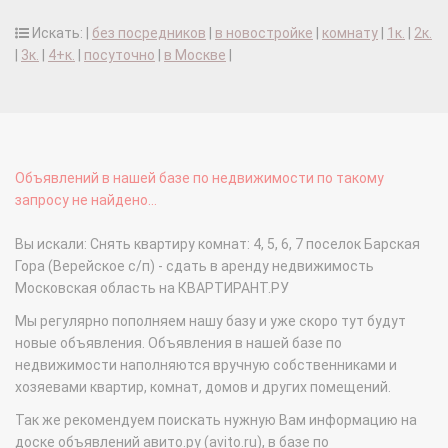
Искать: |
без посредников
|
в новостройке
|
комнату
|
1к.
|
2к.
|
3к.
|
4+к.
|
посуточно
|
в Москве
|
Объявлений в нашей базе по недвижимости по такому
запросу не найдено...
Вы искали: Снять квартиру комнат: 4, 5, 6, 7 поселок Барская
Гора (Верейское с/п) - сдать в аренду недвижимость
Московская область на КВАРТИРАНТ.РУ
Мы регулярно пополняем нашу базу и уже скоро тут будут
новые объявления. Объявления в нашей базе по
недвижимости наполняются вручную собственниками и
хозяевами квартир, комнат, домов и других помещений.
Так же рекомендуем поискать нужную Вам информацию на
доске объявлений авито.ру (avito.ru), в базе по