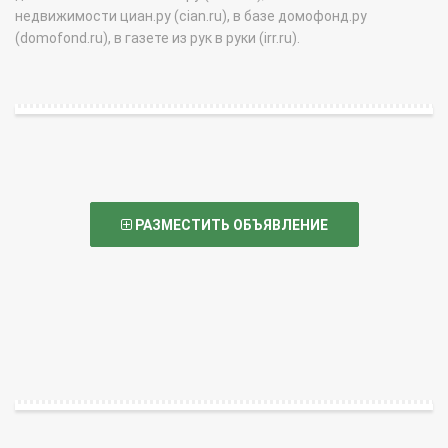
недвижимости циан.ру (cian.ru), в базе домофонд.ру
(domofond.ru), в газете из рук в руки (irr.ru).
РАЗМЕСТИТЬ ОБЪЯВЛЕНИЕ