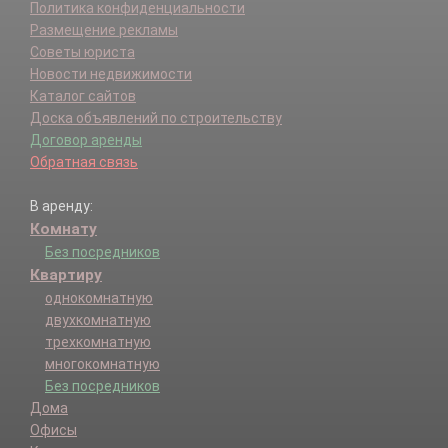
Политика конфиденциальности
Размещение рекламы
Советы юриста
Новости недвижимости
Каталог сайтов
Доска объявлений по строительству
Договор аренды
Обратная связь
В аренду:
Комнату
Без посредников
Квартиру
однокомнатную
двухкомнатную
трехкомнатную
многокомнатную
Без посредников
Дома
Офисы