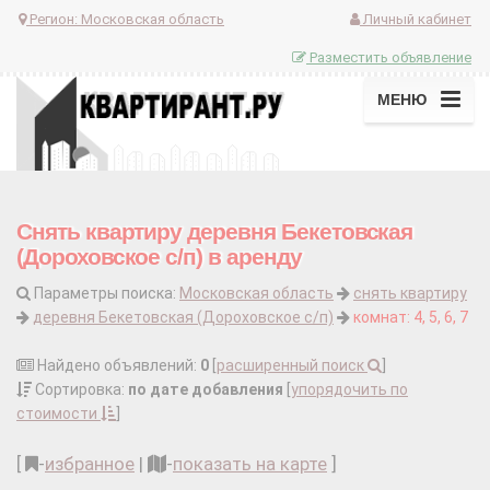
Регион:
Московская область
Личный кабинет
Разместить объявление
МЕНЮ
Снять квартиру деревня Бекетовская
(Дороховское с/п) в аренду
Параметры поиска:
Московская область
снять квартиру
деревня Бекетовская (Дороховское с/п)
комнат: 4, 5, 6, 7
Найдено объявлений:
0
[
расширенный поиск
]
Сортировка:
по дате добавления
[
упорядочить по
стоимости
]
[
-
избранное
|
-
показать на карте
]