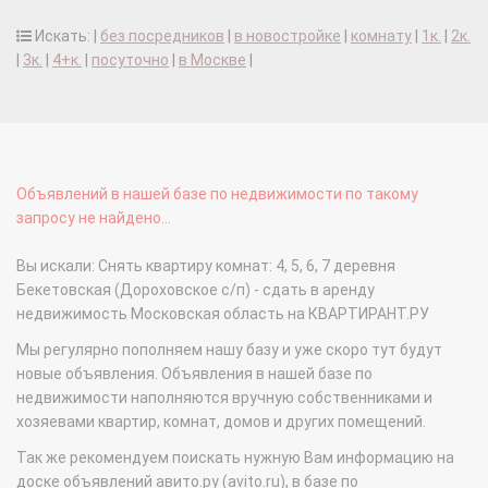
Искать: |
без посредников
|
в новостройке
|
комнату
|
1к.
|
2к.
|
3к.
|
4+к.
|
посуточно
|
в Москве
|
Объявлений в нашей базе по недвижимости по такому
запросу не найдено...
Вы искали: Снять квартиру комнат: 4, 5, 6, 7 деревня
Бекетовская (Дороховское с/п) - сдать в аренду
недвижимость Московская область на КВАРТИРАНТ.РУ
Мы регулярно пополняем нашу базу и уже скоро тут будут
новые объявления. Объявления в нашей базе по
недвижимости наполняются вручную собственниками и
хозяевами квартир, комнат, домов и других помещений.
Так же рекомендуем поискать нужную Вам информацию на
доске объявлений авито.ру (avito.ru), в базе по