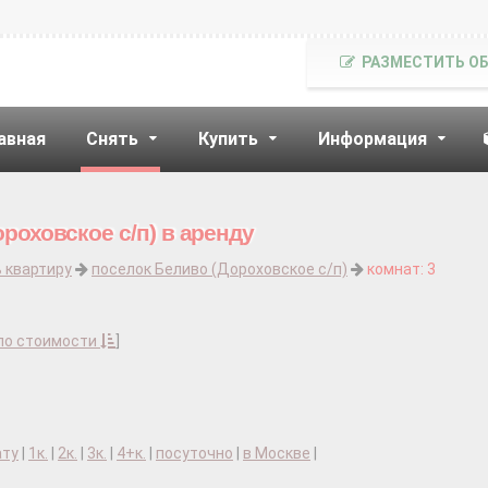
РАЗМЕСТИТЬ О
авная
Снять
Купить
Информация
роховское с/п) в аренду
 квартиру
поселок Беливо (Дороховское с/п)
комнат: 3
по стоимости
]
ату
|
1к.
|
2к.
|
3к.
|
4+к.
|
посуточно
|
в Москве
|