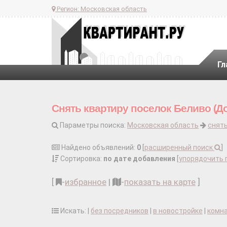
Регион:
Московская область
Гл
Снять квартиру поселок Беливо (До
Параметры поиска:
Московская область
снять
Найдено объявлений:
0
[
расширенный поиск
]
Сортировка:
по дате добавления
[
упорядочить 
[
-
избранное
|
-
показать на карте
]
Искать: |
без посредников
|
в новостройке
|
комн