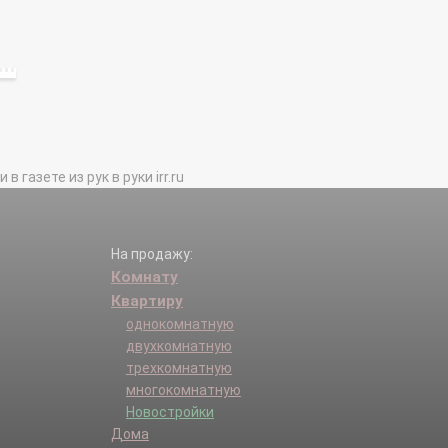
газете из рук в руки irr.ru
На продажу:
Комнату
Квартиру
однокомнатную
двухкомнатную
трехкомнатную
многокомнатную
Новостройки
Дома