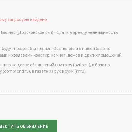
му запросу не найдено...
 Беливо (Дороховское с/п) - сдать в аренду недвижимость
т будут новые объявления. Объявления в нашей базе по
и и хозяевами квартир, комнат, домов и других помещений.
ю на доске объявлений авито.ру (avito.ru), в базе по
domofond.ru), в газете из рук в руки (irr.ru).
МЕСТИТЬ ОБЪЯВЛЕНИЕ