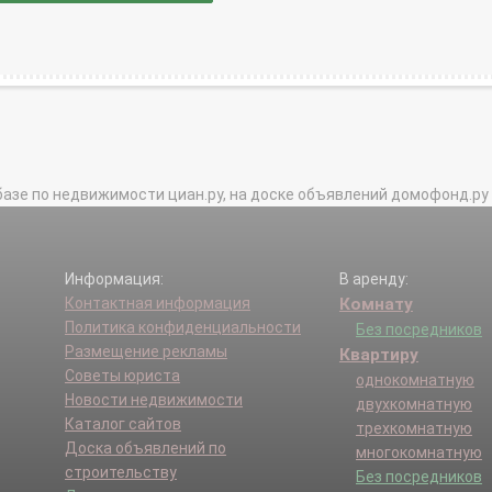
базе по недвижимости циан.ру, на доске объявлений домофонд.ру и в 
Информация:
В аренду:
Контактная информация
Комнату
Политика конфиденциальности
Без посредников
Размещение рекламы
Квартиру
Советы юриста
однокомнатную
Новости недвижимости
двухкомнатную
Каталог сайтов
трехкомнатную
Доска объявлений по
многокомнатную
строительству
Без посредников