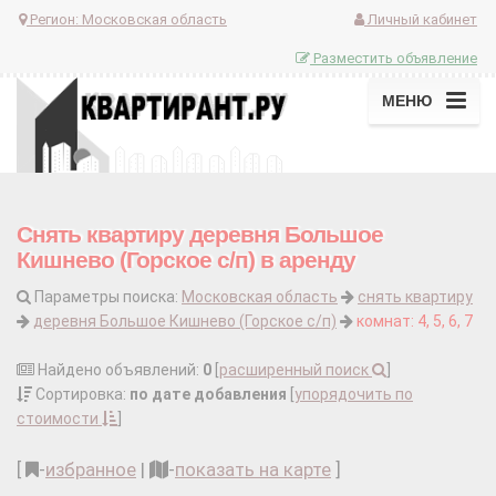
Регион:
Московская область
Личный кабинет
Разместить объявление
МЕНЮ
Снять квартиру деревня Большое
Кишнево (Горское с/п) в аренду
Параметры поиска:
Московская область
снять квартиру
деревня Большое Кишнево (Горское с/п)
комнат: 4, 5, 6, 7
Найдено объявлений:
0
[
расширенный поиск
]
Сортировка:
по дате добавления
[
упорядочить по
стоимости
]
[
-
избранное
|
-
показать на карте
]