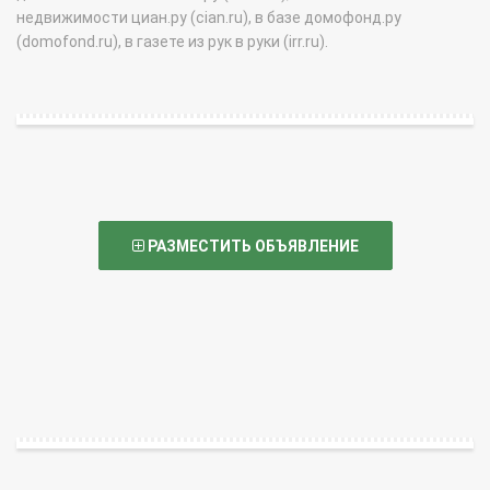
недвижимости циан.ру (cian.ru), в базе домофонд.ру
(domofond.ru), в газете из рук в руки (irr.ru).
РАЗМЕСТИТЬ ОБЪЯВЛЕНИЕ