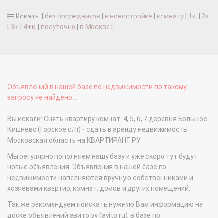
Искать: |
без посредников
|
в новостройке
|
комнату
|
1к.
|
2к.
|
3к.
|
4+к.
|
посуточно
|
в Москве
|
Объявлений в нашей базе по недвижимости по такому
запросу не найдено...
Вы искали: Снять квартиру комнат: 4, 5, 6, 7 деревня Большое
Кишнево (Горское с/п) - сдать в аренду недвижимость
Московская область на КВАРТИРАНТ.РУ
Мы регулярно пополняем нашу базу и уже скоро тут будут
новые объявления. Объявления в нашей базе по
недвижимости наполняются вручную собственниками и
хозяевами квартир, комнат, домов и других помещений.
Так же рекомендуем поискать нужную Вам информацию на
доске объявлений авито.ру (avito.ru), в базе по