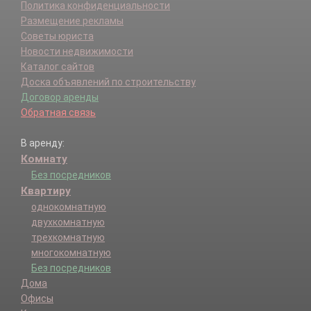
Политика конфиденциальности
Размещение рекламы
Советы юриста
Новости недвижимости
Каталог сайтов
Доска объявлений по строительству
Договор аренды
Обратная связь
В аренду:
Комнату
Без посредников
Квартиру
однокомнатную
двухкомнатную
трехкомнатную
многокомнатную
Без посредников
Дома
Офисы