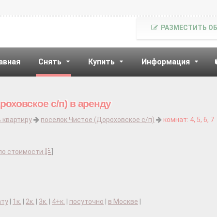
РАЗМЕСТИТЬ О
авная
Снять
Купить
Информация
роховское с/п) в аренду
 квартиру
поселок Чистое (Дороховское с/п)
комнат: 4, 5, 6, 7
по стоимости
]
ату
|
1к.
|
2к.
|
3к.
|
4+к.
|
посуточно
|
в Москве
|