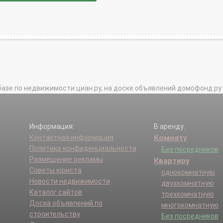
базе по недвижимости циан.ру, на доске объявлений домофонд.ру и в 
Информация:
В аренду:
Контактная информация
Комнату
Политика конфиденциальности
Без посредников
Размещение рекламы
Квартиру
Советы юриста
однокомнатную
Новости недвижимости
двухкомнатную
Каталог сайтов
трехкомнатную
Доска объявлений по
многокомнатную
строительству
Без посредников