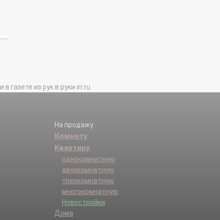
газете из рук в руки irr.ru
На продажу:
Комнату
Квартиру
однокомнатную
двухкомнатную
трехкомнатную
многокомнатную
Новостройки
Дома