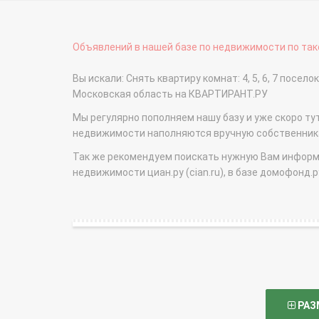
Объявлений в нашей базе по недвижимости по тако
Вы искали: Снять квартиру комнат: 4, 5, 6, 7 посе
Московская область на КВАРТИРАНТ.РУ
Мы регулярно пополняем нашу базу и уже скоро ту
недвижимости наполняются вручную собственникам
Так же рекомендуем поискать нужную Вам информаци
недвижимости циан.ру (cian.ru), в базе домофонд.ру (
РАЗ