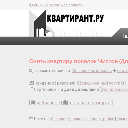
Регион:
Московская область
Гл
Снять квартиру поселок Чистое (До
Параметры поиска:
Московская область
снять
Найдено объявлений:
0
[
расширенный поиск
]
Сортировка:
по дате добавления
[
упорядочить 
[
-
избранное
|
-
показать на карте
]
Искать: |
без посредников
|
в новостройке
|
комн