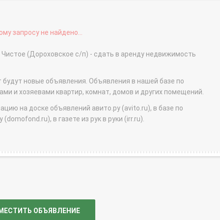
му запросу не найдено...
лок Чистое (Дороховское с/п) - сдать в аренду недвижимость
т будут новые объявления. Объявления в нашей базе по
и и хозяевами квартир, комнат, домов и других помещений.
ю на доске объявлений авито.ру (avito.ru), в базе по
domofond.ru), в газете из рук в руки (irr.ru).
МЕСТИТЬ ОБЪЯВЛЕНИЕ