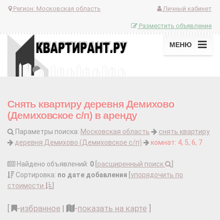
Регион:
Московская область
Личный кабинет
Разместить объявление
МЕНЮ
Снять квартиру деревня Демихово
(Демиховское с/п) в аренду
Параметры поиска:
Московская область
снять квартиру
деревня Демихово (Демиховское с/п)
комнат: 4, 5, 6, 7
Найдено объявлений:
0
[
расширенный поиск
]
Сортировка:
по дате добавления
[
упорядочить по
стоимости
]
[
-
избранное
|
-
показать на карте
]