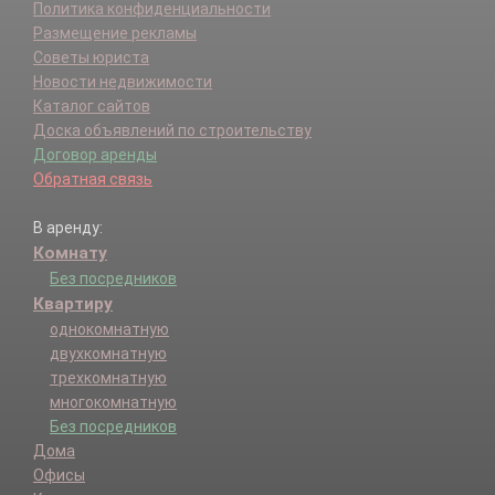
Политика конфиденциальности
Размещение рекламы
Советы юриста
Новости недвижимости
Каталог сайтов
Доска объявлений по строительству
Договор аренды
Обратная связь
В аренду:
Комнату
Без посредников
Квартиру
однокомнатную
двухкомнатную
трехкомнатную
многокомнатную
Без посредников
Дома
Офисы