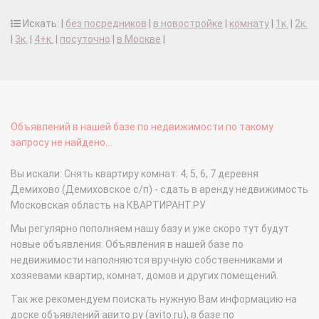
Искать: |
без посредников
|
в новостройке
|
комнату
|
1к.
|
2к.
|
3к.
|
4+к.
|
посуточно
|
в Москве
|
Объявлений в нашей базе по недвижимости по такому
запросу не найдено...
Вы искали: Снять квартиру комнат: 4, 5, 6, 7 деревня
Демихово (Демиховское с/п) - сдать в аренду недвижимость
Московская область на КВАРТИРАНТ.РУ
Мы регулярно пополняем нашу базу и уже скоро тут будут
новые объявления. Объявления в нашей базе по
недвижимости наполняются вручную собственниками и
хозяевами квартир, комнат, домов и других помещений.
Так же рекомендуем поискать нужную Вам информацию на
доске объявлений авито.ру (avito.ru), в базе по