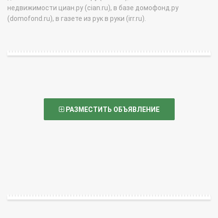
недвижимости циан.ру (cian.ru), в базе домофонд.ру
(domofond.ru), в газете из рук в руки (irr.ru).
РАЗМЕСТИТЬ ОБЪЯВЛЕНИЕ