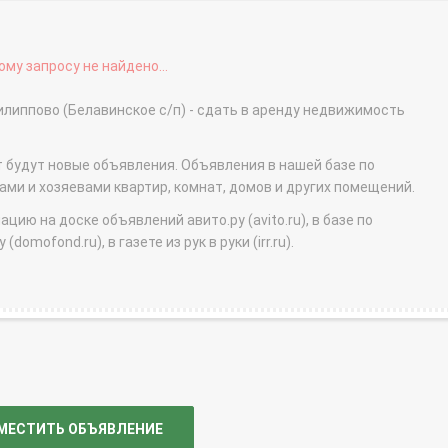
му запросу не найдено...
липпово (Белавинское с/п) - сдать в аренду недвижимость
т будут новые объявления. Объявления в нашей базе по
и и хозяевами квартир, комнат, домов и других помещений.
ю на доске объявлений авито.ру (avito.ru), в базе по
domofond.ru), в газете из рук в руки (irr.ru).
МЕСТИТЬ ОБЪЯВЛЕНИЕ