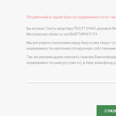
Объявлений в нашей базе по недвижимости по тако
Вы искали: Снять квартиру ПОСУТОЧНО деревня Фи
Московская область на КВАРТИРАНТ.РУ
Мы регулярно пополняем нашу базу и уже скоро ту
недвижимости наполняются вручную собственникам
Так же рекомендуем поискать нужную Вам информаци
недвижимости циан.ру (cian.ru), в базе домофонд.ру (
РАЗ