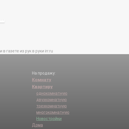
газете из рук в руки irr.ru
На продажу:
Комнату
Квартиру
однокомнатную
двухкомнатную
трехкомнатную
многокомнатную
Новостройки
Дома