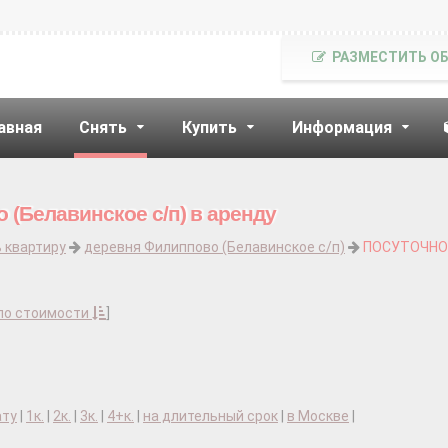
РАЗМЕСТИТЬ О
авная
Снять
Купить
Информация
 (Белавинское с/п) в аренду
 квартиру
деревня Филиппово (Белавинское с/п)
ПОСУТОЧНО
по стоимости
]
ату
|
1к.
|
2к.
|
3к.
|
4+к.
|
на длительный срок
|
в Москве
|