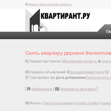
Регион:
Московская область
Гл
Снять квартиру деревня Филиппово
Параметры поиска:
Московская область
снять
Найдено объявлений:
0
[
расширенный поиск
]
Сортировка:
по дате добавления
[
упорядочить 
[
-
избранное
|
-
показать на карте
]
Искать: |
без посредников
|
в новостройке
|
комн