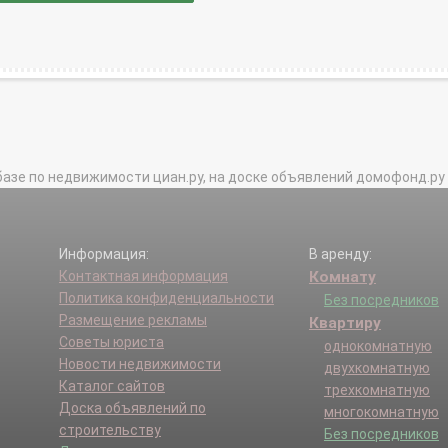
базе по недвижимости циан.ру, на доске объявлений домофонд.ру и в 
Информация:
В аренду:
Контактная информация
Комнату
Политика конфиденциальности
Без посредников
Размещение рекламы
Квартиру
Советы юриста
однокомнатную
Новости недвижимости
двухкомнатную
Каталог сайтов
трехкомнатную
Доска объявлений по
многокомнатную
строительству
Без посредников