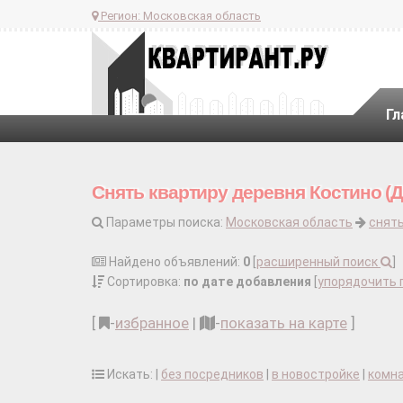
Регион:
Московская область
Гл
Снять квартиру деревня Костино (Д
Параметры поиска:
Московская область
снять
Найдено объявлений:
0
[
расширенный поиск
]
Сортировка:
по дате добавления
[
упорядочить 
[
-
избранное
|
-
показать на карте
]
Искать: |
без посредников
|
в новостройке
|
комн