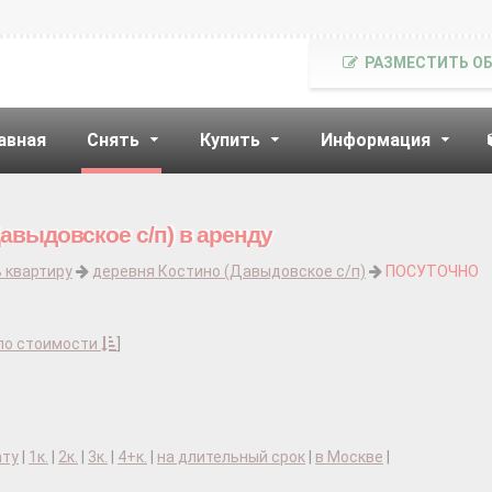
РАЗМЕСТИТЬ О
авная
Снять
Купить
Информация
авыдовское с/п) в аренду
 квартиру
деревня Костино (Давыдовское с/п)
ПОСУТОЧНО
по стоимости
]
ату
|
1к.
|
2к.
|
3к.
|
4+к.
|
на длительный срок
|
в Москве
|