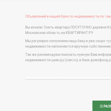
Объявлений в нашей базе по недвижимости по тако
Вы искали: Снять квартиру ПОСУТОЧНО деревня Ко
Московская область на КВАРТИРАНТ.РУ
Мы регулярно пополняем нашу базу и уже скоро ту
недвижимости наполняются вручную собственникам
Так же рекомендуем поискать нужную Вам информаци
недвижимости циан.ру (cian.ru), в базе домофонд.ру (
РАЗ