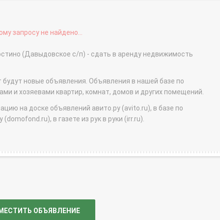
му запросу не найдено...
стино (Давыдовское с/п) - сдать в аренду недвижимость
т будут новые объявления. Объявления в нашей базе по
и и хозяевами квартир, комнат, домов и других помещений.
ю на доске объявлений авито.ру (avito.ru), в базе по
domofond.ru), в газете из рук в руки (irr.ru).
МЕСТИТЬ ОБЪЯВЛЕНИЕ