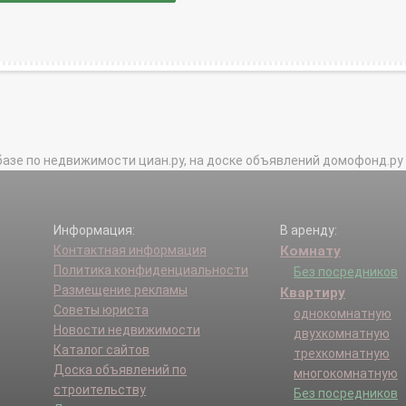
базе по недвижимости циан.ру, на доске объявлений домофонд.ру и в 
Информация:
В аренду:
Контактная информация
Комнату
Политика конфиденциальности
Без посредников
Размещение рекламы
Квартиру
Советы юриста
однокомнатную
Новости недвижимости
двухкомнатную
Каталог сайтов
трехкомнатную
Доска объявлений по
многокомнатную
строительству
Без посредников