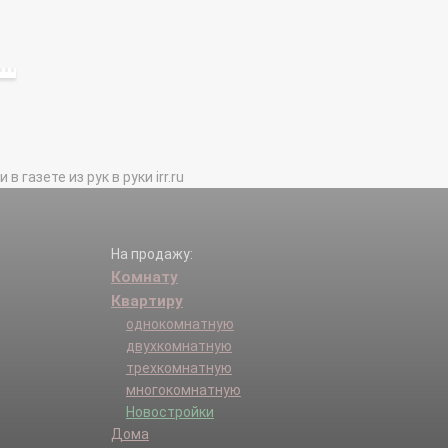
газете из рук в руки irr.ru
На продажу:
Комнату
Квартиру
однокомнатную
двухкомнатную
трехкомнатную
многокомнатную
Новостройки
Дома