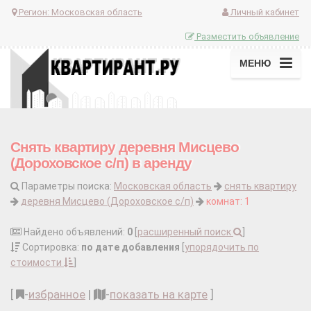
Регион:
Московская область
Личный кабинет
Разместить объявление
МЕНЮ
Снять квартиру деревня Мисцево
(Дороховское с/п) в аренду
Параметры поиска:
Московская область
снять квартиру
деревня Мисцево (Дороховское с/п)
комнат: 1
Найдено объявлений:
0
[
расширенный поиск
]
Сортировка:
по дате добавления
[
упорядочить по
стоимости
]
[
-
избранное
|
-
показать на карте
]