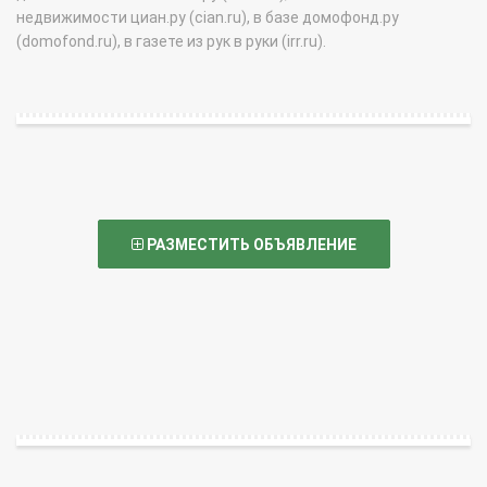
недвижимости циан.ру (cian.ru), в базе домофонд.ру
(domofond.ru), в газете из рук в руки (irr.ru).
РАЗМЕСТИТЬ ОБЪЯВЛЕНИЕ