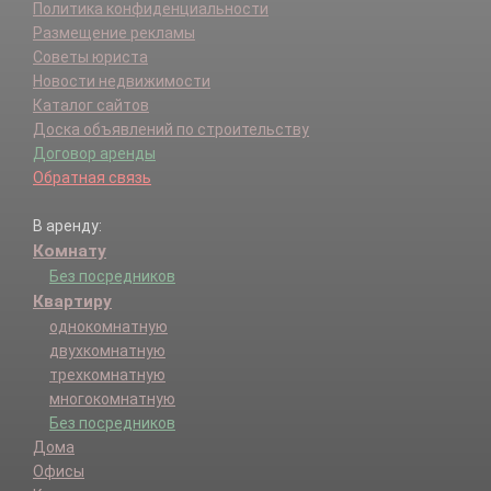
Политика конфиденциальности
Размещение рекламы
Советы юриста
Новости недвижимости
Каталог сайтов
Доска объявлений по строительству
Договор аренды
Обратная связь
В аренду:
Комнату
Без посредников
Квартиру
однокомнатную
двухкомнатную
трехкомнатную
многокомнатную
Без посредников
Дома
Офисы