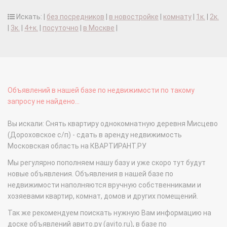
Искать: |
без посредников
|
в новостройке
|
комнату
|
1к.
|
2к.
|
3к.
|
4+к.
|
посуточно
|
в Москве
|
Объявлений в нашей базе по недвижимости по такому
запросу не найдено...
Вы искали: Снять квартиру однокомнатную деревня Мисцево
(Дороховское с/п) - сдать в аренду недвижимость
Московская область на КВАРТИРАНТ.РУ
Мы регулярно пополняем нашу базу и уже скоро тут будут
новые объявления. Объявления в нашей базе по
недвижимости наполняются вручную собственниками и
хозяевами квартир, комнат, домов и других помещений.
Так же рекомендуем поискать нужную Вам информацию на
доске объявлений авито.ру (avito.ru), в базе по