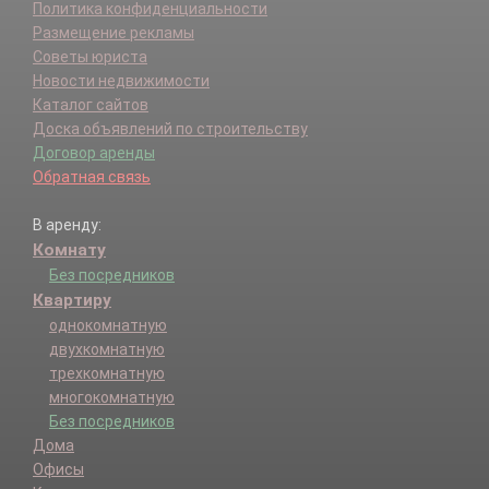
Политика конфиденциальности
Размещение рекламы
Советы юриста
Новости недвижимости
Каталог сайтов
Доска объявлений по строительству
Договор аренды
Обратная связь
В аренду:
Комнату
Без посредников
Квартиру
однокомнатную
двухкомнатную
трехкомнатную
многокомнатную
Без посредников
Дома
Офисы