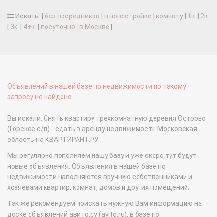
Искать: |
без посредников
|
в новостройке
|
комнату
|
1к.
|
2к.
|
3к.
|
4+к.
|
посуточно
|
в Москве
|
Объявлений в нашей базе по недвижимости по такому
запросу не найдено...
Вы искали: Снять квартиру трехкомнатную деревня Острово
(Горское с/п) - сдать в аренду недвижимость Московская
область на КВАРТИРАНТ.РУ
Мы регулярно пополняем нашу базу и уже скоро тут будут
новые объявления. Объявления в нашей базе по
недвижимости наполняются вручную собственниками и
хозяевами квартир, комнат, домов и других помещений.
Так же рекомендуем поискать нужную Вам информацию на
доске объявлений авито.ру (avito.ru), в базе по