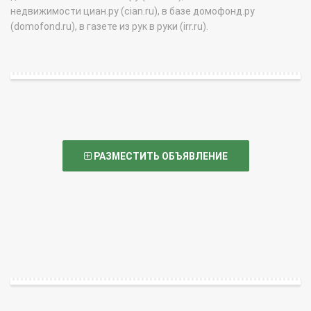
недвижимости циан.ру (cian.ru), в базе домофонд.ру
(domofond.ru), в газете из рук в руки (irr.ru).
РАЗМЕСТИТЬ ОБЪЯВЛЕНИЕ