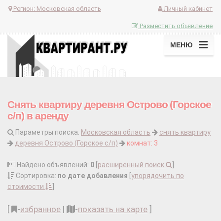
Регион:
Московская область
Личный кабинет
Разместить объявление
МЕНЮ
Снять квартиру деревня Острово (Горское
с/п) в аренду
Параметры поиска:
Московская область
снять квартиру
деревня Острово (Горское с/п)
комнат: 3
Найдено объявлений:
0
[
расширенный поиск
]
Сортировка:
по дате добавления
[
упорядочить по
стоимости
]
[
-
избранное
|
-
показать на карте
]