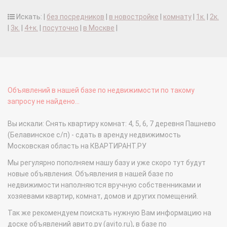
Искать: |
без посредников
|
в новостройке
|
комнату
|
1к.
|
2к.
|
3к.
|
4+к.
|
посуточно
|
в Москве
|
Объявлений в нашей базе по недвижимости по такому
запросу не найдено...
Вы искали: Снять квартиру комнат: 4, 5, 6, 7 деревня Пашнево
(Белавинское с/п) - сдать в аренду недвижимость
Московская область на КВАРТИРАНТ.РУ
Мы регулярно пополняем нашу базу и уже скоро тут будут
новые объявления. Объявления в нашей базе по
недвижимости наполняются вручную собственниками и
хозяевами квартир, комнат, домов и других помещений.
Так же рекомендуем поискать нужную Вам информацию на
доске объявлений авито.ру (avito.ru), в базе по