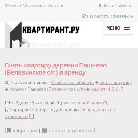
Регион:
Московская область
Личный кабинет
Разместить объявление
МЕНЮ
Снять квартиру деревня Пашнево
(Белавинское с/п) в аренду
Параметры поиска:
Московская область
снять квартиру
деревня Пашнево (Белавинское с/п)
комнат: 4, 5, 6, 7
Найдено объявлений:
0
[
расширенный поиск
]
Сортировка:
по дате добавления
[
упорядочить по
стоимости
]
[
-
избранное
|
-
показать на карте
]