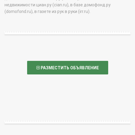
недвижимости циан.ру (cian.ru), в базе домофонд.ру
(domofond.ru), в газете из рук в руки (irr.ru).
РАЗМЕСТИТЬ ОБЪЯВЛЕНИЕ