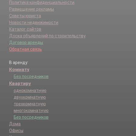
Политика конфиденциальности
Размещение рекламы
Советы юриста
Новости недвижимости
Каталог сайтов
Доска объявлений по строительству
Договор аренды
Обратная связь
В аренду:
Комнату
Без посредников
Квартиру
однокомнатную
двухкомнатную
трехкомнатную
многокомнатную
Без посредников
Дома
Офисы