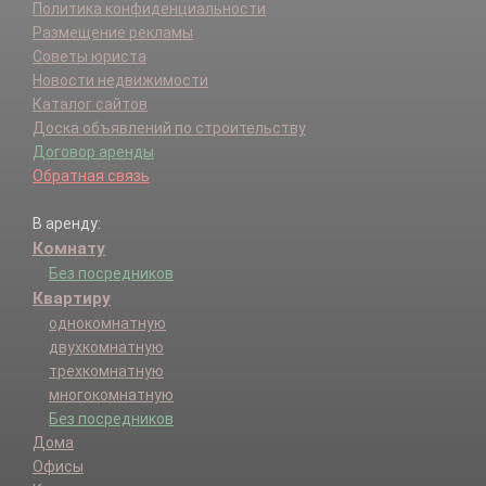
Политика конфиденциальности
Размещение рекламы
Советы юриста
Новости недвижимости
Каталог сайтов
Доска объявлений по строительству
Договор аренды
Обратная связь
В аренду:
Комнату
Без посредников
Квартиру
однокомнатную
двухкомнатную
трехкомнатную
многокомнатную
Без посредников
Дома
Офисы