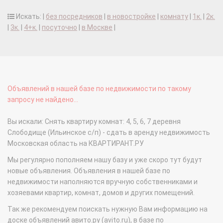
Искать: |
без посредников
|
в новостройке
|
комнату
|
1к.
|
2к.
|
3к.
|
4+к.
|
посуточно
|
в Москве
|
Объявлений в нашей базе по недвижимости по такому
запросу не найдено...
Вы искали: Снять квартиру комнат: 4, 5, 6, 7 деревня
Слободище (Ильинское с/п) - сдать в аренду недвижимость
Московская область на КВАРТИРАНТ.РУ
Мы регулярно пополняем нашу базу и уже скоро тут будут
новые объявления. Объявления в нашей базе по
недвижимости наполняются вручную собственниками и
хозяевами квартир, комнат, домов и других помещений.
Так же рекомендуем поискать нужную Вам информацию на
доске объявлений авито.ру (avito.ru), в базе по