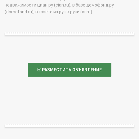
недвижимости циан.ру (cian.ru), в базе домофонд.ру
(domofond.ru), в газете из рук в руки (irr.ru).
РАЗМЕСТИТЬ ОБЪЯВЛЕНИЕ