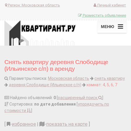
Регион:
Московская область
Личный кабинет
Разместить объявление
МЕНЮ
Снять квартиру деревня Слободище
(Ильинское с/п) в аренду
Параметры поиска:
Московская область
снять квартиру
деревня Слободище (Ильинское с/п)
комнат: 4, 5, 6, 7
Найдено объявлений:
0
[
расширенный поиск
]
Сортировка:
по дате добавления
[
упорядочить по
стоимости
]
[
-
избранное
|
-
показать на карте
]