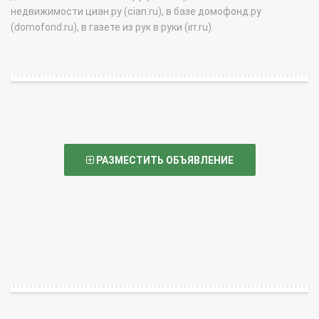
недвижимости циан.ру (cian.ru), в базе домофонд.ру
(domofond.ru), в газете из рук в руки (irr.ru).
РАЗМЕСТИТЬ ОБЪЯВЛЕНИЕ