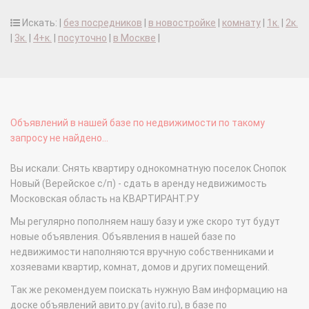
Искать: |
без посредников
|
в новостройке
|
комнату
|
1к.
|
2к.
|
3к.
|
4+к.
|
посуточно
|
в Москве
|
Объявлений в нашей базе по недвижимости по такому
запросу не найдено...
Вы искали: Снять квартиру однокомнатную поселок Снопок
Новый (Верейское с/п) - сдать в аренду недвижимость
Московская область на КВАРТИРАНТ.РУ
Мы регулярно пополняем нашу базу и уже скоро тут будут
новые объявления. Объявления в нашей базе по
недвижимости наполняются вручную собственниками и
хозяевами квартир, комнат, домов и других помещений.
Так же рекомендуем поискать нужную Вам информацию на
доске объявлений авито.ру (avito.ru), в базе по