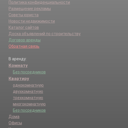
Политика конфиденциальности
Размещение рекламы
Советы юриста
Новости недвижимости
Каталог сайтов
Доска объявлений по строительству
Договор аренды
Обратная связь
В аренду:
Комнату
Без посредников
Квартиру
однокомнатную
двухкомнатную
трехкомнатную
многокомнатную
Без посредников
Дома
Офисы