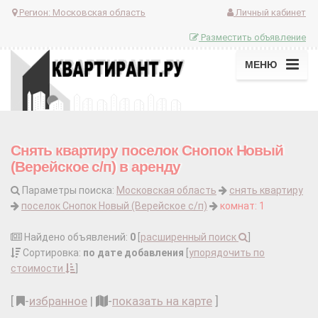
Регион:
Московская область
Личный кабинет
Разместить объявление
МЕНЮ
Снять квартиру поселок Снопок Новый
(Верейское с/п) в аренду
Параметры поиска:
Московская область
снять квартиру
поселок Снопок Новый (Верейское с/п)
комнат: 1
Найдено объявлений:
0
[
расширенный поиск
]
Сортировка:
по дате добавления
[
упорядочить по
стоимости
]
[
-
избранное
|
-
показать на карте
]