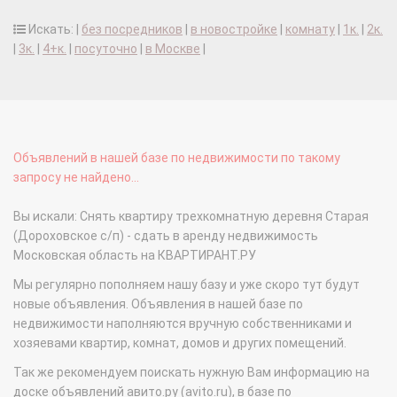
Искать: |
без посредников
|
в новостройке
|
комнату
|
1к.
|
2к.
|
3к.
|
4+к.
|
посуточно
|
в Москве
|
Объявлений в нашей базе по недвижимости по такому
запросу не найдено...
Вы искали: Снять квартиру трехкомнатную деревня Старая
(Дороховское с/п) - сдать в аренду недвижимость
Московская область на КВАРТИРАНТ.РУ
Мы регулярно пополняем нашу базу и уже скоро тут будут
новые объявления. Объявления в нашей базе по
недвижимости наполняются вручную собственниками и
хозяевами квартир, комнат, домов и других помещений.
Так же рекомендуем поискать нужную Вам информацию на
доске объявлений авито.ру (avito.ru), в базе по