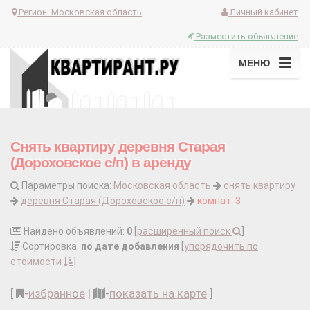
Регион:
Московская область
Личный кабинет
Разместить объявление
МЕНЮ
Снять квартиру деревня Старая
(Дороховское с/п) в аренду
Параметры поиска:
Московская область
снять квартиру
деревня Старая (Дороховское с/п)
комнат: 3
Найдено объявлений:
0
[
расширенный поиск
]
Сортировка:
по дате добавления
[
упорядочить по
стоимости
]
[
-
избранное
|
-
показать на карте
]