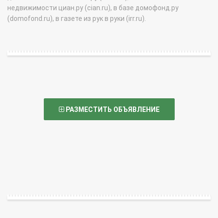
недвижимости циан.ру (cian.ru), в базе домофонд.ру
(domofond.ru), в газете из рук в руки (irr.ru).
РАЗМЕСТИТЬ ОБЪЯВЛЕНИЕ