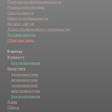
Политика конфиденциальности
Размещение рекламы
Советы юриста
Новости недвижимости
Каталог сайтов
Доска объявлений по строительству
Договор аренды
Обратная связь
В аренду:
Комнату
Без посредников
Квартиру
однокомнатную
двухкомнатную
трехкомнатную
многокомнатную
Без посредников
Дома
Офисы