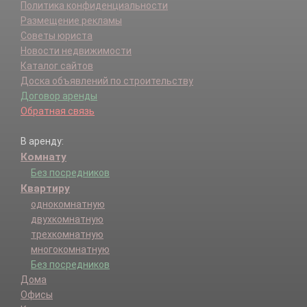
Политика конфиденциальности
Размещение рекламы
Советы юриста
Новости недвижимости
Каталог сайтов
Доска объявлений по строительству
Договор аренды
Обратная связь
В аренду:
Комнату
Без посредников
Квартиру
однокомнатную
двухкомнатную
трехкомнатную
многокомнатную
Без посредников
Дома
Офисы