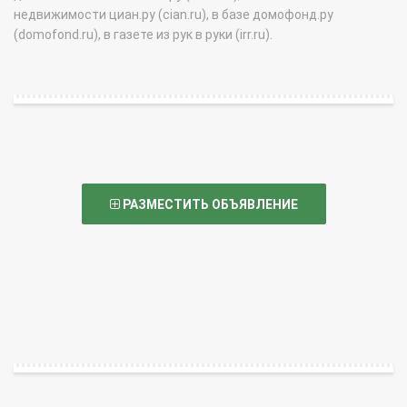
недвижимости циан.ру (cian.ru), в базе домофонд.ру
(domofond.ru), в газете из рук в руки (irr.ru).
РАЗМЕСТИТЬ ОБЪЯВЛЕНИЕ