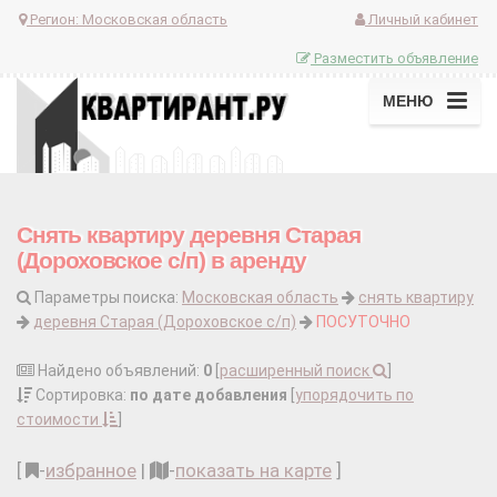
Регион:
Московская область
Личный кабинет
Разместить объявление
МЕНЮ
Снять квартиру деревня Старая
(Дороховское с/п) в аренду
Параметры поиска:
Московская область
снять квартиру
деревня Старая (Дороховское с/п)
ПОСУТОЧНО
Найдено объявлений:
0
[
расширенный поиск
]
Сортировка:
по дате добавления
[
упорядочить по
стоимости
]
[
-
избранное
|
-
показать на карте
]