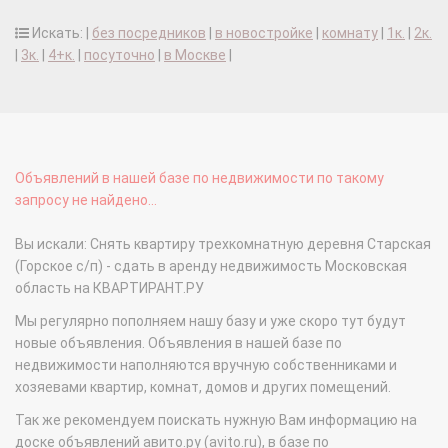
Искать: |
без посредников
|
в новостройке
|
комнату
|
1к.
|
2к.
|
3к.
|
4+к.
|
посуточно
|
в Москве
|
Объявлений в нашей базе по недвижимости по такому
запросу не найдено...
Вы искали: Снять квартиру трехкомнатную деревня Старская
(Горское с/п) - сдать в аренду недвижимость Московская
область на КВАРТИРАНТ.РУ
Мы регулярно пополняем нашу базу и уже скоро тут будут
новые объявления. Объявления в нашей базе по
недвижимости наполняются вручную собственниками и
хозяевами квартир, комнат, домов и других помещений.
Так же рекомендуем поискать нужную Вам информацию на
доске объявлений авито.ру (avito.ru), в базе по