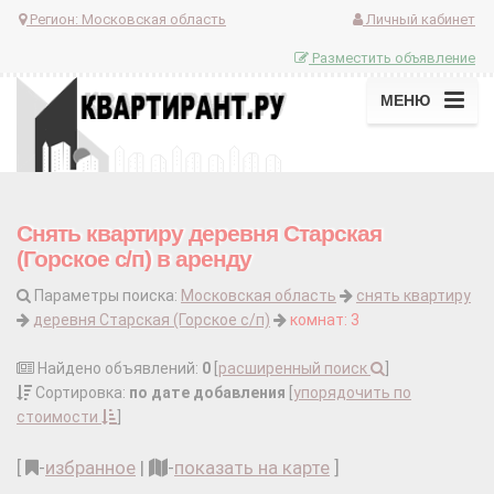
Регион:
Московская область
Личный кабинет
Разместить объявление
МЕНЮ
Снять квартиру деревня Старская
(Горское с/п) в аренду
Параметры поиска:
Московская область
снять квартиру
деревня Старская (Горское с/п)
комнат: 3
Найдено объявлений:
0
[
расширенный поиск
]
Сортировка:
по дате добавления
[
упорядочить по
стоимости
]
[
-
избранное
|
-
показать на карте
]