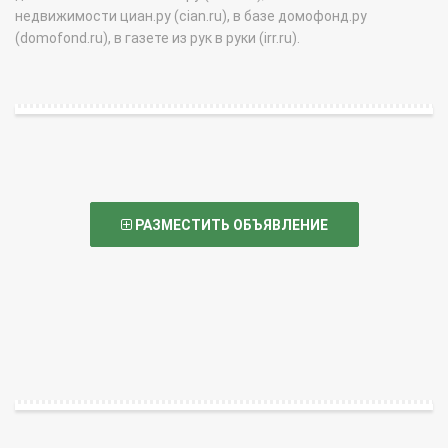
недвижимости циан.ру (cian.ru), в базе домофонд.ру
(domofond.ru), в газете из рук в руки (irr.ru).
РАЗМЕСТИТЬ ОБЪЯВЛЕНИЕ