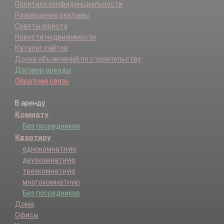
Политика конфиденциальности
Размещение рекламы
Советы юриста
Новости недвижимости
Каталог сайтов
Доска объявлений по строительству
Договор аренды
Обратная связь
В аренду:
Комнату
Без посредников
Квартиру
однокомнатную
двухкомнатную
трехкомнатную
многокомнатную
Без посредников
Дома
Офисы