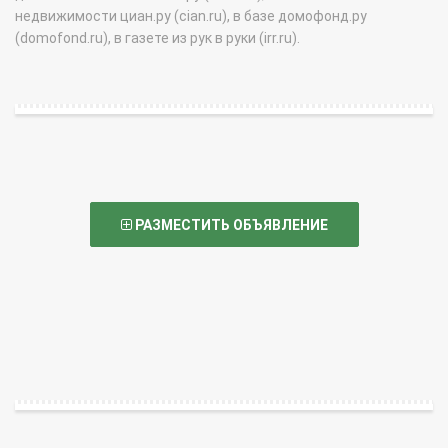
недвижимости циан.ру (cian.ru), в базе домофонд.ру
(domofond.ru), в газете из рук в руки (irr.ru).
РАЗМЕСТИТЬ ОБЪЯВЛЕНИЕ