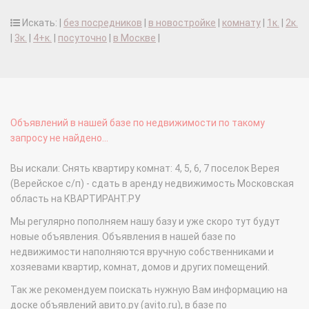
Искать: |
без посредников
|
в новостройке
|
комнату
|
1к.
|
2к.
|
3к.
|
4+к.
|
посуточно
|
в Москве
|
Объявлений в нашей базе по недвижимости по такому
запросу не найдено...
Вы искали: Снять квартиру комнат: 4, 5, 6, 7 поселок Верея
(Верейское с/п) - сдать в аренду недвижимость Московская
область на КВАРТИРАНТ.РУ
Мы регулярно пополняем нашу базу и уже скоро тут будут
новые объявления. Объявления в нашей базе по
недвижимости наполняются вручную собственниками и
хозяевами квартир, комнат, домов и других помещений.
Так же рекомендуем поискать нужную Вам информацию на
доске объявлений авито.ру (avito.ru), в базе по