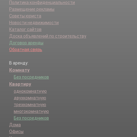
Политика конфиденциальности
Размещение рекламы
Советы юриста
Новости недвижимости
Каталог сайтов
Доска объявлений по строительству
Договор аренды
Обратная связь
В аренду:
Комнату
Без посредников
Квартиру
однокомнатную
двухкомнатную
трехкомнатную
многокомнатную
Без посредников
Дома
Офисы