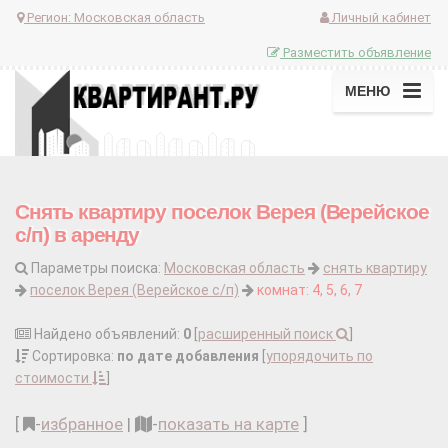
Регион:
Московская область
Личный кабинет
Разместить объявление
МЕНЮ
Снять квартиру поселок Верея (Верейское
с/п) в аренду
Параметры поиска:
Московская область
снять квартиру
поселок Верея (Верейское с/п)
комнат: 4, 5, 6, 7
Найдено объявлений:
0
[
расширенный поиск
]
Сортировка:
по дате добавления
[
упорядочить по
стоимости
]
[
-
избранное
|
-
показать на карте
]