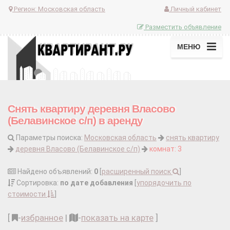
Регион:
Московская область
Личный кабинет
Разместить объявление
МЕНЮ
Снять квартиру деревня Власово
(Белавинское с/п) в аренду
Параметры поиска:
Московская область
снять квартиру
деревня Власово (Белавинское с/п)
комнат: 3
Найдено объявлений:
0
[
расширенный поиск
]
Сортировка:
по дате добавления
[
упорядочить по
стоимости
]
[
-
избранное
|
-
показать на карте
]