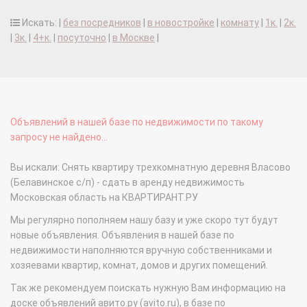
Искать: |
без посредников
|
в новостройке
|
комнату
|
1к.
|
2к.
|
3к.
|
4+к.
|
посуточно
|
в Москве
|
Объявлений в нашей базе по недвижимости по такому
запросу не найдено...
Вы искали: Снять квартиру трехкомнатную деревня Власово
(Белавинское с/п) - сдать в аренду недвижимость
Московская область на КВАРТИРАНТ.РУ
Мы регулярно пополняем нашу базу и уже скоро тут будут
новые объявления. Объявления в нашей базе по
недвижимости наполняются вручную собственниками и
хозяевами квартир, комнат, домов и других помещений.
Так же рекомендуем поискать нужную Вам информацию на
доске объявлений авито.ру (avito.ru), в базе по