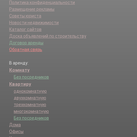
Политика конфиденциальности
Размещение рекламы
Советы юриста
Новости недвижимости
Каталог сайтов
Доска объявлений по строительству
Договор аренды
Обратная связь
В аренду:
Комнату
Без посредников
Квартиру
однокомнатную
двухкомнатную
трехкомнатную
многокомнатную
Без посредников
Дома
Офисы