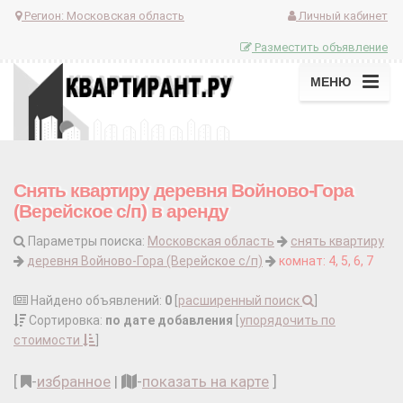
Регион:
Московская область
Личный кабинет
Разместить объявление
МЕНЮ
Снять квартиру деревня Войново-Гора
(Верейское с/п) в аренду
Параметры поиска:
Московская область
снять квартиру
деревня Войново-Гора (Верейское с/п)
комнат: 4, 5, 6, 7
Найдено объявлений:
0
[
расширенный поиск
]
Сортировка:
по дате добавления
[
упорядочить по
стоимости
]
[
-
избранное
|
-
показать на карте
]