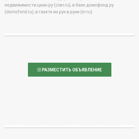
недвижимости циан.ру (cian.ru), в базе домофонд.ру
(domofond.ru), в газете из рук в руки (irr.ru).
РАЗМЕСТИТЬ ОБЪЯВЛЕНИЕ