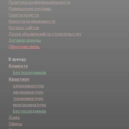
Политика конфиденциальности
Размещение рекламы
Советы юриста
Новости недвижимости
Каталог сайтов
Доска объявлений по строительству
Договор аренды
Обратная связь
В аренду:
Комнату
Без посредников
Квартиру
однокомнатную
двухкомнатную
трехкомнатную
многокомнатную
Без посредников
Дома
Офисы