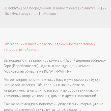
Искать: |
без посредников
|
в новостройке
|
комнату
|
1к.
|
2к.
|
3к.
|
4+к.
|
посуточно
|
в Москве
|
Объявлений в нашей базе по недвижимости по такому
запросу не найдено...
Вы искали: Снять квартиру комнат: 4, 5, 6, 7 деревня Войново-
Гора (Верейское с/п) - сдать в аренду недвижимость
Московская область на КВАРТИРАНТ.РУ
Мы регулярно пополняем нашу базу и уже скоро тут будут
новые объявления. Объявления в нашей базе по
недвижимости наполняются вручную собственниками и
хозяевами квартир, комнат, домов и других помещений.
Так же рекомендуем поискать нужную Вам информацию на
доске объявлений авито.ру (avito.ru), в базе по