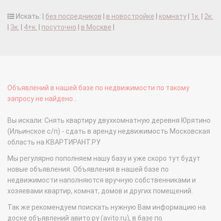
Искать: |
без посредников
|
в новостройке
|
комнату
|
1к.
|
2к.
|
3к.
|
4+к.
|
посуточно
|
в Москве
|
Объявлений в нашей базе по недвижимости по такому
запросу не найдено...
Вы искали: Снять квартиру двухкомнатную деревня Юрятино
(Ильинское с/п) - сдать в аренду недвижимость Московская
область на КВАРТИРАНТ.РУ
Мы регулярно пополняем нашу базу и уже скоро тут будут
новые объявления. Объявления в нашей базе по
недвижимости наполняются вручную собственниками и
хозяевами квартир, комнат, домов и других помещений.
Так же рекомендуем поискать нужную Вам информацию на
доске объявлений авито.ру (avito.ru), в базе по