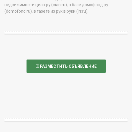
недвижимости циан.ру (cian.ru), в базе домофонд.ру
(domofond.ru), в газете из рук в руки (irr.ru).
РАЗМЕСТИТЬ ОБЪЯВЛЕНИЕ