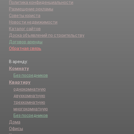
Политика конфиденциальности
Размещение рекламы
Советы юриста
Новости недвижимости
Каталог сайтов
Доска объявлений по строительству
Договор аренды
Обратная связь
В аренду:
Комнату
Без посредников
Квартиру
однокомнатную
двухкомнатную
трехкомнатную
многокомнатную
Без посредников
Дома
Офисы