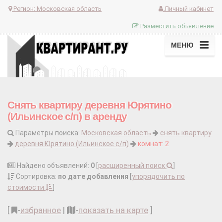
Регион:
Московская область
Личный кабинет
Разместить объявление
МЕНЮ
Снять квартиру деревня Юрятино
(Ильинское с/п) в аренду
Параметры поиска:
Московская область
снять квартиру
деревня Юрятино (Ильинское с/п)
комнат: 2
Найдено объявлений:
0
[
расширенный поиск
]
Сортировка:
по дате добавления
[
упорядочить по
стоимости
]
[
-
избранное
|
-
показать на карте
]