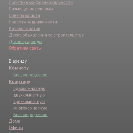
Политика конфиденциальности
Размещение рекламы
Советы юриста
Новости недвижимости
Каталог сайтов
Доска объявлений по строительству
Договор аренды
Обратная связь
В аренду:
Комнату
Без посредников
Квартиру
однокомнатную
двухкомнатную
трехкомнатную
многокомнатную
Без посредников
Дома
Офисы