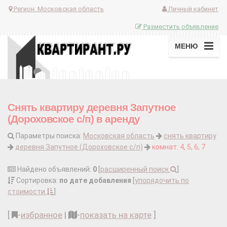
Регион:
Московская область
Личный кабинет
Разместить объявление
МЕНЮ
Снять квартиру деревня Запутное
(Дороховское с/п) в аренду
Параметры поиска:
Московская область
снять квартиру
деревня Запутное (Дороховское с/п)
комнат: 4, 5, 6, 7
Найдено объявлений:
0
[
расширенный поиск
]
Сортировка:
по дате добавления
[
упорядочить по
стоимости
]
[
-
избранное
|
-
показать на карте
]