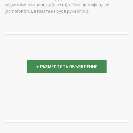
недвижимости циан.ру (cian.ru), в базе домофонд.ру
(domofond.ru), в газете из рук в руки (irr.ru).
РАЗМЕСТИТЬ ОБЪЯВЛЕНИЕ