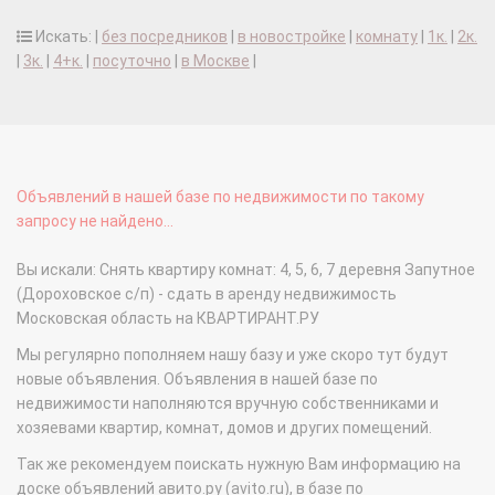
Искать: |
без посредников
|
в новостройке
|
комнату
|
1к.
|
2к.
|
3к.
|
4+к.
|
посуточно
|
в Москве
|
Объявлений в нашей базе по недвижимости по такому
запросу не найдено...
Вы искали: Снять квартиру комнат: 4, 5, 6, 7 деревня Запутное
(Дороховское с/п) - сдать в аренду недвижимость
Московская область на КВАРТИРАНТ.РУ
Мы регулярно пополняем нашу базу и уже скоро тут будут
новые объявления. Объявления в нашей базе по
недвижимости наполняются вручную собственниками и
хозяевами квартир, комнат, домов и других помещений.
Так же рекомендуем поискать нужную Вам информацию на
доске объявлений авито.ру (avito.ru), в базе по