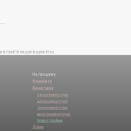
газете из рук в руки irr.ru
На продажу:
Комнату
Квартиру
однокомнатную
двухкомнатную
трехкомнатную
многокомнатную
Новостройки
Дома