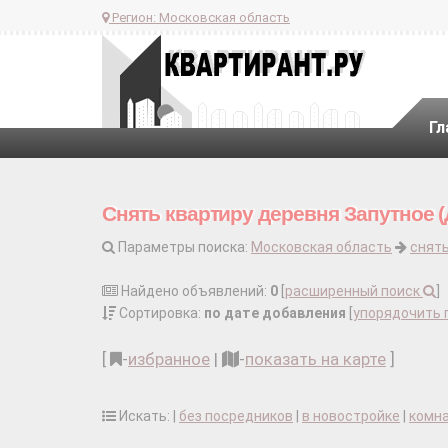
Регион:
Московская область
Гл
Снять квартиру деревня Запутное (
Параметры поиска:
Московская область
снять
Найдено объявлений:
0
[
расширенный поиск
]
Сортировка:
по дате добавления
[
упорядочить 
[
-
избранное
|
-
показать на карте
]
Искать: |
без посредников
|
в новостройке
|
комн