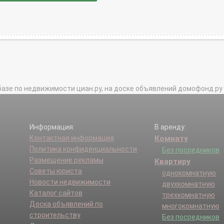
базе по недвижимости циан.ру, на доске объявлений домофонд.ру и в 
Информация:
В аренду:
Контактная информация
Комнату
Политика конфиденциальности
Без посредников
Размещение рекламы
Квартиру
Советы юриста
однокомнатную
Новости недвижимости
двухкомнатную
Каталог сайтов
трехкомнатную
Доска объявлений по
многокомнатную
строительству
Без посредников