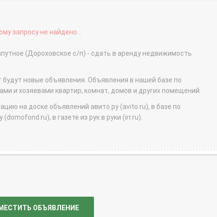
му запросу не найдено...
путное (Дороховское с/п) - сдать в аренду недвижимость
т будут новые объявления. Объявления в нашей базе по
и и хозяевами квартир, комнат, домов и других помещений.
ю на доске объявлений авито.ру (avito.ru), в базе по
domofond.ru), в газете из рук в руки (irr.ru).
МЕСТИТЬ ОБЪЯВЛЕНИЕ