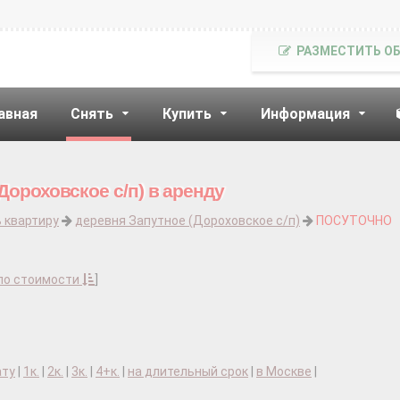
РАЗМЕСТИТЬ О
авная
Снять
Купить
Информация
Дороховское с/п) в аренду
 квартиру
деревня Запутное (Дороховское с/п)
ПОСУТОЧНО
по стоимости
]
ату
|
1к.
|
2к.
|
3к.
|
4+к.
|
на длительный срок
|
в Москве
|