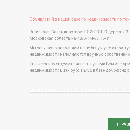
Объявлений в нашей базе по недвижимости по тако
Вы искали: Снять квартиру ПОСУТОЧНО деревня За
Московская область на КВАРТИРАНТ.РУ
Мы регулярно пополняем нашу базу и уже скоро ту
недвижимости наполняются вручную собственникам
Так же рекомендуем поискать нужную Вам информаци
недвижимости циан.ру (cian.ru), в базе домофонд.ру (
РАЗ