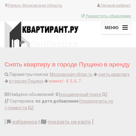
Регион:
Московская область
Личный кабинет
Разместить объявление
МЕНЮ
Снять квартиру в городе Пущино в аренду
Параметры поиска:
Московская область
снять квартиру
в городе Пущино
комнат: 4, 5, 6, 7
Найдено объявлений:
0
[
расширенный поиск
]
Сортировка:
по дате добавления
[
упорядочить по
стоимости
]
[
-
избранное
|
-
показать на карте
]