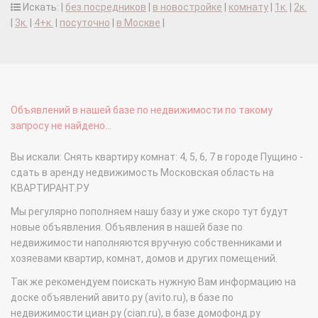
Искать: |
без посредников
|
в новостройке
|
комнату
|
1к.
|
2к.
|
3к.
|
4+к.
|
посуточно
|
в Москве
|
Объявлений в нашей базе по недвижимости по такому
запросу не найдено...
Вы искали: Снять квартиру комнат: 4, 5, 6, 7 в городе Пущино -
сдать в аренду недвижимость Московская область на
КВАРТИРАНТ.РУ
Мы регулярно пополняем нашу базу и уже скоро тут будут
новые объявления. Объявления в нашей базе по
недвижимости наполняются вручную собственниками и
хозяевами квартир, комнат, домов и других помещений.
Так же рекомендуем поискать нужную Вам информацию на
доске объявлений авито.ру (avito.ru), в базе по
недвижимости циан.ру (cian.ru), в базе домофонд.ру