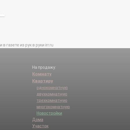
газете из рук в руки irr.ru
На продажу:
Комнату
Квартиру
однокомнатную
двухкомнатную
трехкомнатную
многокомнатную
Новостройки
Дома
Участок