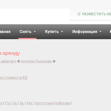
РАЗМЕСТИТЬ О
авная
Снять
Купить
Информация
в аренду
 квартиру
поселок Дорохово
по стоимости
]
ату
|
1к.
|
2к.
|
3к.
|
4+к.
|
посуточно
|
в Москве
|