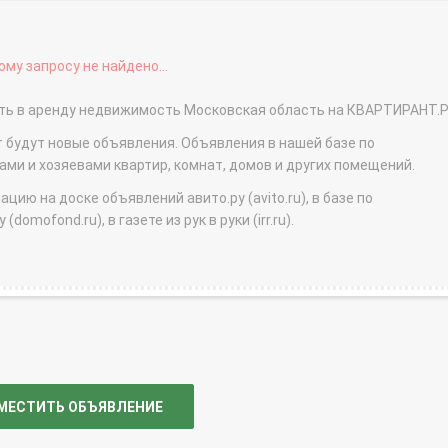
му запросу не найдено...
дать в аренду недвижимость Московская область на КВАРТИРАНТ.
т будут новые объявления. Объявления в нашей базе по
и и хозяевами квартир, комнат, домов и других помещений.
ю на доске объявлений авито.ру (avito.ru), в базе по
domofond.ru), в газете из рук в руки (irr.ru).
МЕСТИТЬ ОБЪЯВЛЕНИЕ