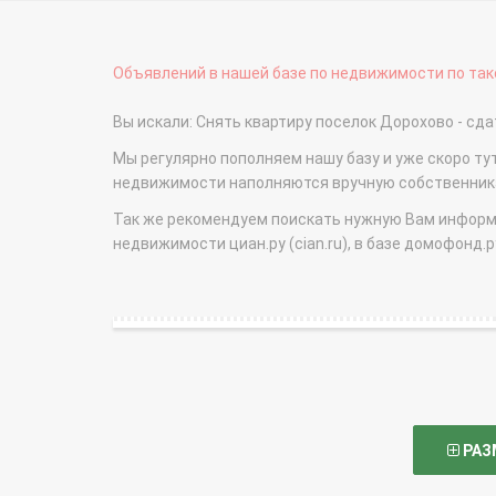
Объявлений в нашей базе по недвижимости по тако
Вы искали: Снять квартиру поселок Дорохово - с
Мы регулярно пополняем нашу базу и уже скоро ту
недвижимости наполняются вручную собственникам
Так же рекомендуем поискать нужную Вам информаци
недвижимости циан.ру (cian.ru), в базе домофонд.ру (
РАЗ