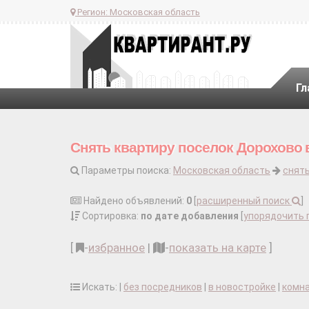
Регион:
Московская область
Гл
Снять квартиру поселок Дорохово 
Параметры поиска:
Московская область
снять
Найдено объявлений:
0
[
расширенный поиск
]
Сортировка:
по дате добавления
[
упорядочить 
[
-
избранное
|
-
показать на карте
]
Искать: |
без посредников
|
в новостройке
|
комн