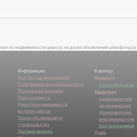
базе по недвижимости циан.ру, на доске объявлений домофонд.ру и в 
Информация:
В аренду:
Контактная информация
Комнату
Политика конфиденциальности
Без посредников
Размещение рекламы
Квартиру
Советы юриста
однокомнатную
Новости недвижимости
двухкомнатную
Каталог сайтов
трехкомнатную
Доска объявлений по
многокомнатную
строительству
Без посредников
Договор аренды
Дома